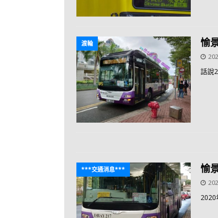
愉
渡輪
202
話說
愉
***交通消息***
202
20