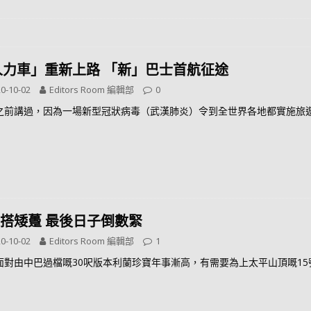
人力車」重新上路 「新」巴士首航征途
0-10-02
Editors Room 編輯部
0
之前講過，因為一場新型冠狀病毒（武漢肺炎）令到全世界各地都實施旅
R搭矮躉 最後日子倒數緊
0-10-02
Editors Room 編輯部
1
面對由中巴過檔嘅30呎版本利蘭珍寶年事漸高，有需要為上太平山頂嘅1