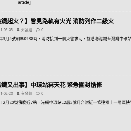
article]
港鐵起火？】瞥見路軌有火光 消防列作二級火
1-03-05
突發組
0
21年3月5號朝早0938時，消防接到一個火警求助，據悉喺港鐵荃灣綫中環
港鐵又出事】中環站冧天花 緊急圍封搶修
1-02-20
突發組
0
21年2月20號傍晚近7點，港鐵中環站L2層3號月台附近一條連接上一層嘅