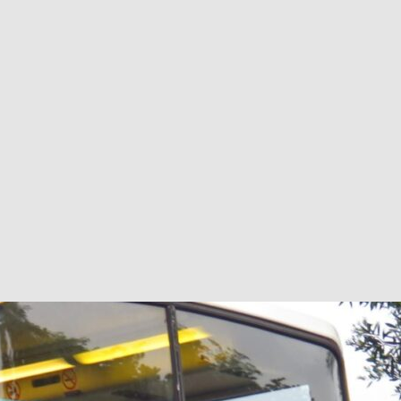
巴 × 樂高：設置3個互動巴士站 途人：試下拆返幾件先
KMB &
及龍運
新車速報】第一部 410PS 規格宇通旅遊巴士 – 榮利「樂園快線」仕様
【電車】究竟幾幅插畫係為乜過唔到審批？
公益活動
輕鐵】痴卡哇列車2026年暑假陪大家搭「輕鐵發現號」旅遊專綫
OLVO 全新電動巴士 BERL 樣板車抵港
電動巴士
國國慶250，貼部電車慶祝，準備禮物叫人任影
電車
校巴終於第一滴血了
巴壇隨手寫
纜車】昂坪360正式開展20周年慶典 玩轉「日與夜」好時光
MTR 港
didas FIFA 世界盃 The Yard 巴士巡遊
CITYBUS 城巴