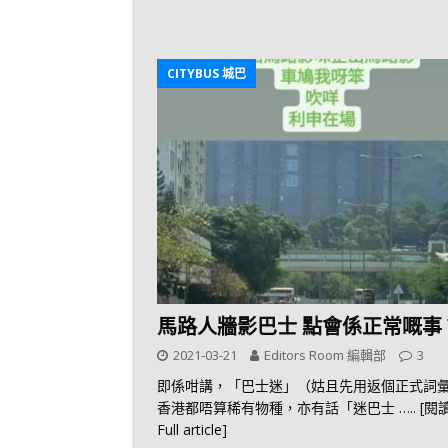
CITYBUS 城巴
馬路人牆影巴士 點會係正常嘅事
2021-03-21
Editors Room 編輯部
3
即係咁講，「巴士迷」（姑且先用返個正式詞
香港都唔算稀有物種，亦有話「迷巴士
….. [
Full article]