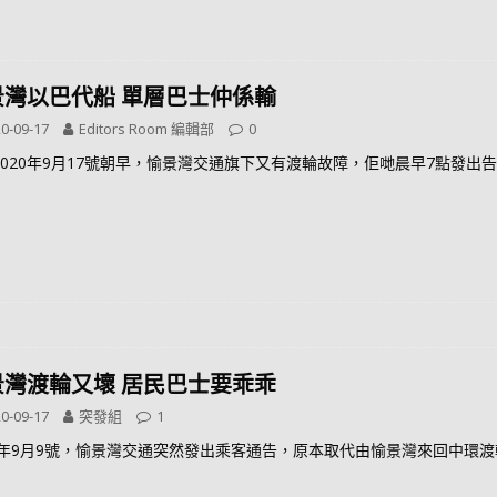
景灣以巴代船 單層巴士仲係輸
0-09-17
Editors Room 編輯部
0
2020年9月17號朝早，愉景灣交通旗下又有渡輪故障，佢哋晨早7點發出
景灣渡輪又壞 居民巴士要乖乖
0-09-17
突發組
1
20年9月9號，愉景灣交通突然發出乘客通告，原本取代由愉景灣來回中環