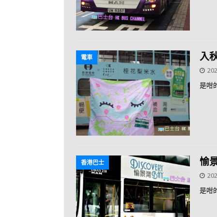
入
電車
202
是咁
愉
香港巴士
202
是咁