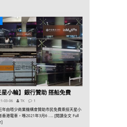
天星小輪】銀行贊助 搭船免費
1-03-06
TK
1
近年由唔少商業機構會贊助市民免費乘搭天星小
者香港電車，喺2021年3月6
….. [閱讀全文 Full
e]