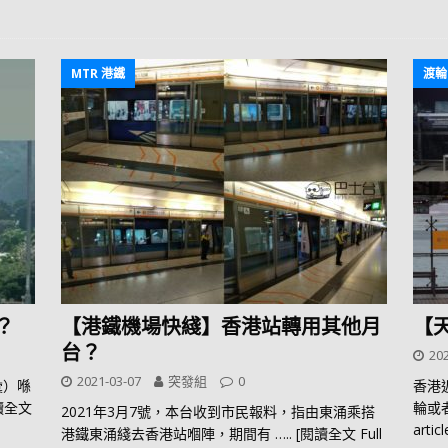
MTR 港鐵
渡輪
？
【港鐵機場快綫】香港站轉用其他月
【
台？
202
2021-03-07
突發組
0
彙）喺
香港
閱讀全文
輪或
2021年3月7號，本台收到市民報料，指由東涌乘搭
articl
港鐵東涌綫去香港站嗰陣，期間有
….. [閱讀全文 Full