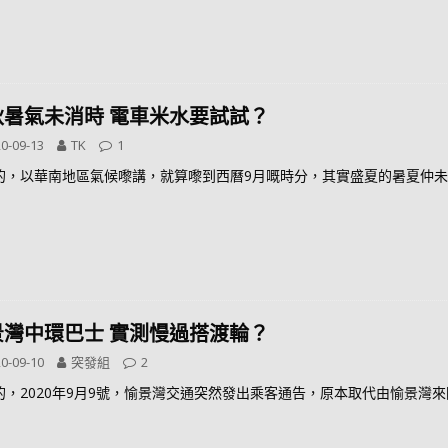
秋暑氣未消時 電車米水要試試？
0-09-13
TK
1
的，以華南地區氣候嚟講，就算嚟到西曆9月嘅時分，其實盛夏的暑夏仲
景灣中環巴士 實測慢過搭渡輪？
0-09-10
突發組
2
的，2020年9月9號，愉景灣交通突然發出乘客通告，原本取代由愉景灣