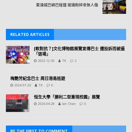
東涌城巴嶼巴碰撞 玻璃粉碎幸無人傷
RELATED ARTICLES
[軟對抗？]文化博物館展覽宣傳巴士 遭投訴而被逼
「退場」
2023-12-30
TK
2
梅艷芳紀念巴士 周日港島巡遊
2024-01-26
TK
0
恒生大學「勝利二型重現校園」展覽
2026-04-28
Ian Chan
0
BE THE FIRST TO COMMENT