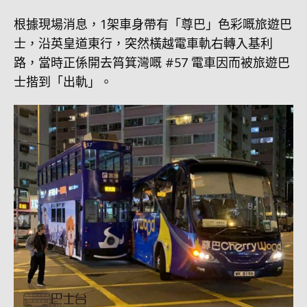
根據現場消息，1架車身帶有「尊巴」色彩嘅旅遊巴
士，沿英皇道東行，突然橫越電車軌右轉入基利
路，當時正係開去筲箕灣嘅 #57 電車因而被旅遊巴
士揩到「出軌」。