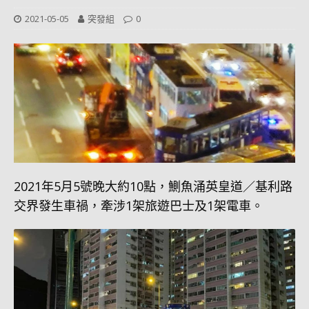
2021-05-05
突發組
0
2021年5月5號晚大約10點，鰂魚涌英皇道／基利路
交界發生車禍，牽涉1架旅遊巴士及1架電車。