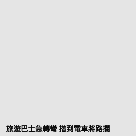
旅遊巴士急轉彎 揩到電車將路攔