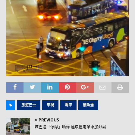
旅遊巴士
車禍
電車
鰂魚涌
PREVIOUS
城巴遇「停線」唔停 連環撞電單車加郵局