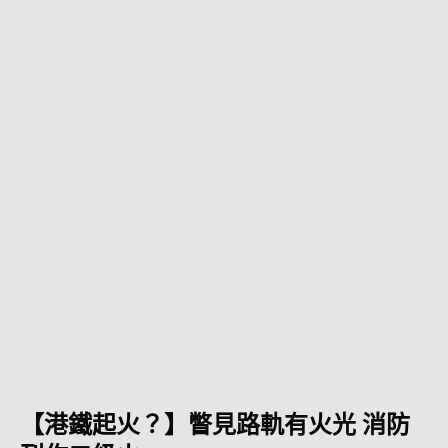
【港鐵起火？】瞥見路軌有火光 消防