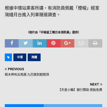
根據中環站乘客所講，有消防員佩戴「煙帽」經荃
灣綫月台進入列車隧道調查。
（相片由「中區返工嘅日本消防員」提供）
中環
港鐵
PREVIOUS
樹木伸咗出馬路 九巴揩到劏開頂
NEXT
【天星小輪】銀行贊助 搭船免費