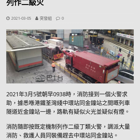
列作二級火
2021-03-05
突發組
0
2021年3月5號朝早0938時，消防接到一個火警求
助，據悉喺港鐵荃灣綫中環站同金鐘站之間嘅列車
隧道近金鐘站一邊，路軌有疑似火光並疑似有煙。
消防隨即按既定機制列作二級丁類火警，調派大量
消防、救護人員同裝備趕去中環站同金鐘站。