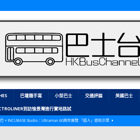
HES
巴壇隨手寫
小型巴士
交通評論
英國巴士
LECTROLINER到訪愉景灣進行實地路試
巴 × INCUBASE Studio：Ultraman 60周年展覽 「超人」遊街示眾