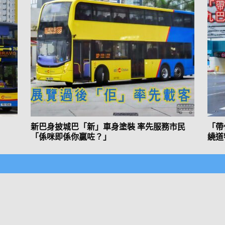
新巴身披城巴「新」車身塗裝 率先服務市民
「帶
「係咪即係你贏咗？」
繞道