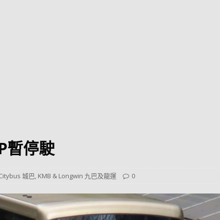
巴 × 樂高：設置3個互動巴士站 途人：試下拆返幾件先
KMB &
及龍運
新車速報】第一部 410PS 規格宇通旅遊巴士 – 榮利「樂園快線」仕様
【電車】究竟幾幅插畫係為乜過唔到審批？
公益活動
輕鐵】痴卡哇列車2026年暑假陪大家搭「輕鐵發現號」旅遊專綫
OLVO 全新電動巴士 BERL 樣板車抵港
電動巴士
國國慶250，貼部電車慶祝，準備禮物叫人任影
電車
3P暫停駛
校巴終於第一滴血了
巴壇隨手寫
纜車】昂坪360正式開展20周年慶典 玩轉「日與夜」好時光
MTR 港
Citybus 城巴
,
KMB & Longwin 九巴及龍運
0
didas FIFA 世界盃 The Yard 巴士巡遊
CITYBUS 城巴