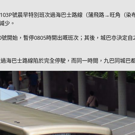
103P號晨早特別班次過海巴士路線（蒲飛路→旺角（染
減少。
0號開始，暫停0805時開出嘅班次；其後，城巴亦決定自20
班次過海巴士路線陷於完全停駛，而同一時間，九巴同城巴