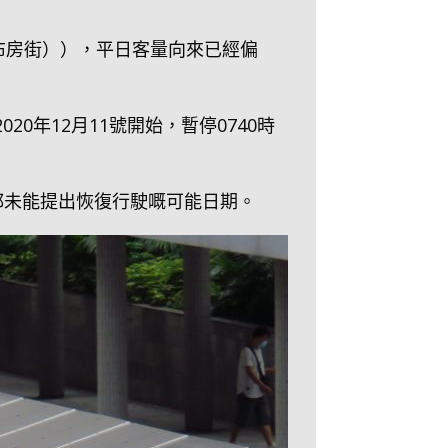
布房街）），平日客量向來已經偏
20年12月11號開始，暫停0740時
都未能提出恢復行駛嘅可能日期。