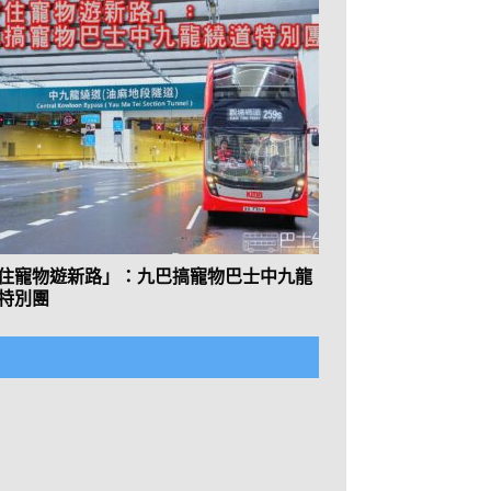
住寵物遊新路」：九巴搞寵物巴士中九龍
特別團