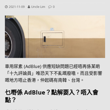
2021-11-09
Uncle Lim
0
車用尿素 (AdBlue) 供應短缺問題已經唔再係某啲
「十九評論員」唯恐天下不亂嘅廢噏，而且受影響
嘅地方唔止香港，仲起碼有南韓、台灣。
乜嘢係 AdBlue？點解要入？唔入會
點？