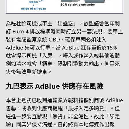
為咗杜絕司機或車主「出蠱惑」，歐盟議會當年制
訂 Euro 4 排放標準嘅同時訂立另一套法規，要車上
裝有電腦監察系統 OBD，確保車輛必須注入
AdBlue 先可以行車。當 AdBlue 缸存量低於15%
就會提示司機「入尿」，唔入或作弊入咗其他液體
例如清水就會「鎖車」限制引擎動力輸出，甚至死
火後無法重新撻車。
九巴表示 AdBlue 供應存在風險
本台上週初已收到運輸業界報料指個別商號 AdBlue
售罄，或收到供應商提醒「最好入定多啲貨」。但
經進一步調查發現「無貨」非全港性，故此「睇定
啲」同業界保持溝通。日前終有本地傳媒作出報