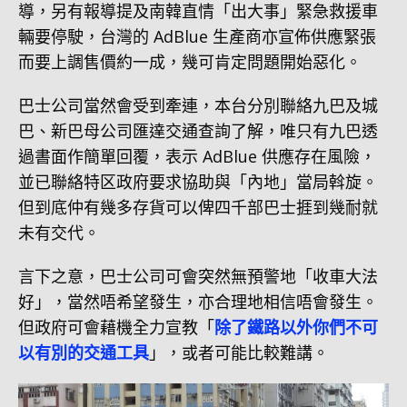
導，另有報導提及南韓直情「出大事」緊急救援車
輛要停駛，台灣的 AdBlue 生產商亦宣佈供應緊張
而要上調售價約一成，幾可肯定問題開始惡化。
巴士公司當然會受到牽連，本台分別聯絡九巴及城
巴、新巴母公司匯達交通查詢了解，唯只有九巴透
過書面作簡單回覆，表示 AdBlue 供應存在風險，
並已聯絡特区政府要求協助與「內地」當局斡旋。
但到底仲有幾多存貨可以俾四千部巴士捱到幾耐就
未有交代。
言下之意，巴士公司可會突然無預警地「收車大法
好」，當然唔希望發生，亦合理地相信唔會發生。
但政府可會藉機全力宣教「
除了鐵路以外你們不可
以有別的交通工具
」，或者可能比較難講。