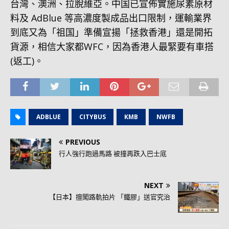
台灣、澳洲、拉脫維亞。中国已宣佈實施尿素原材
料及 AdBlue 等高濃度製成品出口限制，運輸業界
到底又為「祖国」準備宣揚「拯救香港」還是開拓
貨源，相信大家都WFC，因為香港人最緊要有車搭
(返工)。
ADBLUE
CITYBUS
KMB
NWFB
PREVIOUS
行人強行跑過馬路 被撞再跌入巴士底
NEXT
【日本】擅闖路軌拍片 「鐵膠」送官究治