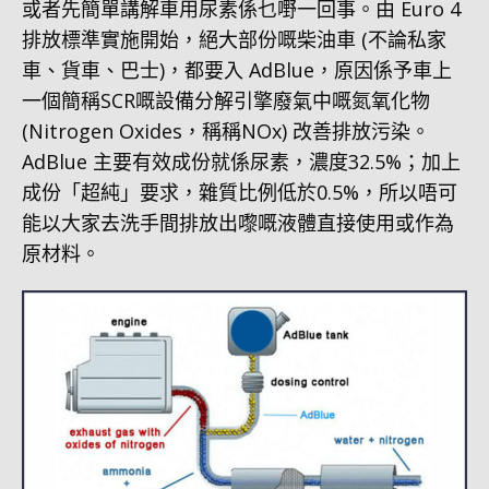
或者先簡單講解車用尿素係乜嘢一回事。由 Euro 4
排放標準實施開始，絕大部份嘅柴油車 (不論私家
車、貨車、巴士)，都要入 AdBlue，原因係予車上
一個簡稱SCR嘅設備分解引擎廢氣中嘅氮氧化物
(Nitrogen Oxides，稱稱NOx) 改善排放污染。
AdBlue 主要有效成份就係尿素，濃度32.5%；加上
成份「超純」要求，雜質比例低於0.5%，所以唔可
能以大家去洗手間排放出嚟嘅液體直接使用或作為
原材料。