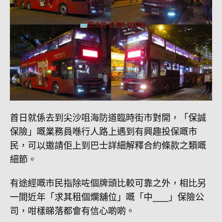
首日就係去到尖沙咀海防道臨時街市對開，「保誠
保險」嘅業務員喺行人路上遇到有興趣投保嘅市
民，可以邀請佢上到巴士詳細解釋合約條款之類嘅
細節。
有途經嘅市民指除咗個牌頭比較可靠之外，相比另
一間近年「求其租個爛舖位」嘅「中____」保險公
司，咁樣睇落都會有信心啲啲。