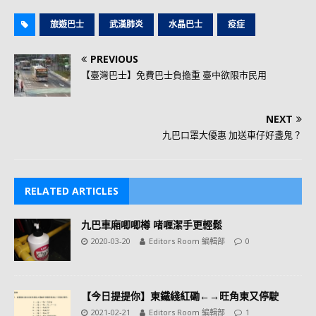
旅遊巴士
武漢肺炎
水晶巴士
疫症
PREVIOUS
【臺灣巴士】免費巴士負擔重 臺中欲限市民用
NEXT
九巴口罩大優惠 加送車仔好盞鬼？
RELATED ARTICLES
九巴車廂唧唧樽 啫喱潔手更輕鬆
2020-03-20
Editors Room 編輯部
0
【今日提提你】東鐵綫紅磡←→旺角東又停駛
2021-02-21
Editors Room 編輯部
1