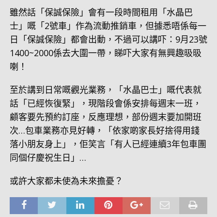
雖然話「保誠保險」會有一段時間租用「水晶巴
士」嘅「2號車」作為流動推銷車，但據悉唔係每一
日「保誠保險」都會出動，不過可以講吓：9月23號
1400~2000係去大圍一帶，睇吓大家有無興趣昅昅
喇！
至於講到日常嘅觀光業務，「水晶巴士」嘅代表就
話「已經恢復緊」，現階段會係安排每週末一班，
顧客要先預約訂座，反應理想，部份週末要加開班
次…包車業務亦見好轉，「依家啲家長好捨得用錢
落小朋友身上」，佢笑言「有人已經連續3年包車團
同個仔慶祝生日」…
或許大家都未使為未來擔憂？