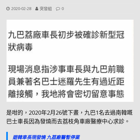
2020-02-28
突發組
0
是咁的，2020年2月26號下晝，九巴1名去過南韓嘅
巴士車長因為發燒而去荔枝角車廠醫療中心求診。
遊韓車長現發燒 九荔廠醫暫停業