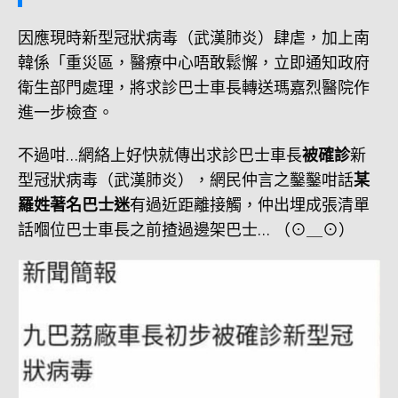
因應現時新型冠狀病毒（武漢肺炎）肆虐，加上南
韓係「重災區，醫療中心唔敢鬆懈，立即通知政府
衛生部門處理，將求診巴士車長轉送瑪嘉烈醫院作
進一步檢查。
不過咁…網絡上好快就傳出求診巴士車長
被確診
新
型冠狀病毒（武漢肺炎），網民仲言之鑿鑿咁話
某
羅姓著名巴士迷
有過近距離接觸，仲出埋成張清單
話嗰位巴士車長之前揸過邊架巴士… （⊙＿⊙）