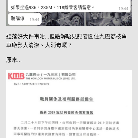
聽落好大件事咁…但點解唔見記者圍住九巴荔枝角
車廠影大清潔、大消毒嘅？
原來…