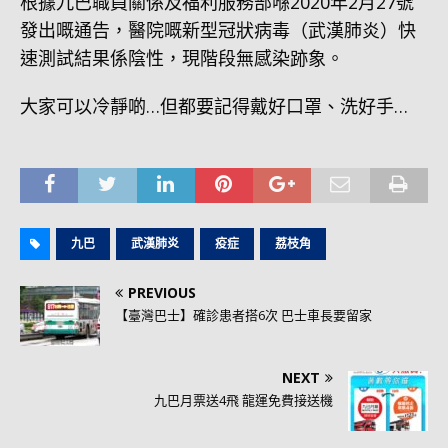
根據九巴職員關係及福利服務部喺2020年2月27號
發出嘅通告，醫院嘅新型冠狀病毒（武漢肺炎）快
速測試結果係陰性，現階段無感染跡象。
大家可以冷靜啲…但都要記得戴好口罩、洗好手…
九巴
武漢肺炎
疫症
荔枝角
PREVIOUS
【臺灣巴士】確診患者搭6次 巴士車長要留家
NEXT
九巴月票送4飛 龍運免費接送機