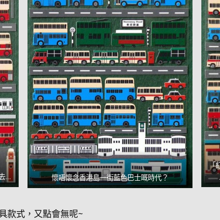
「
去…
懷唔懷念香港島一街藍色巴士嘅時代？
具款式，又點會無呢~