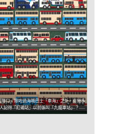
紅隧口」除咗過海嘅巴士「車海」之外，有幾多
人記得「紅磡站」以前係叫「九龍車站」？