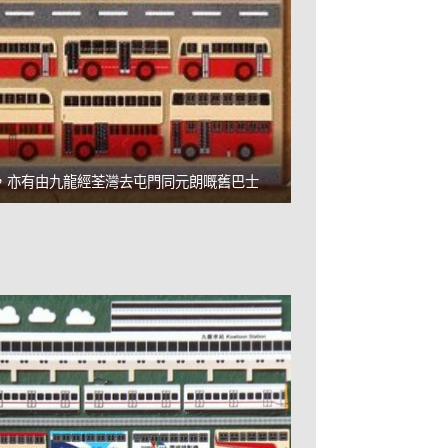
，亦有由九龍經荃灣去屯門同元朗嘅舊巴士