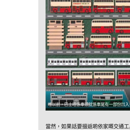
喺以前，巴士唔係車頭就係車尾有一部份凹入
當然，如果話要搵返啲依家嘅交通工