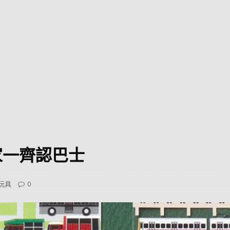
巴 × 樂高：設置3個互動巴士站 途人：試下拆返幾件先
KMB &
及龍運
新車速報】第一部 410PS 規格宇通旅遊巴士 – 榮利「樂園快線」仕様
【電車】究竟幾幅插畫係為乜過唔到審批？
公益活動
輕鐵】痴卡哇列車2026年暑假陪大家搭「輕鐵發現號」旅遊專綫
OLVO 全新電動巴士 BERL 樣板車抵港
電動巴士
國國慶250，貼部電車慶祝，準備禮物叫人任影
電車
家一齊認巴士
校巴終於第一滴血了
巴壇隨手寫
纜車】昂坪360正式開展20周年慶典 玩轉「日與夜」好時光
MTR 港
玩具
0
didas FIFA 世界盃 The Yard 巴士巡遊
CITYBUS 城巴