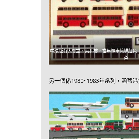
中環版有大會堂、美利樓，當年纜車係鮮紅色
色
另一個係1980~1983年系列，涵