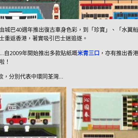
由城巴40週年推出復古車身色彩，到「珍寶」、「水翼
士重返香港，著實吸引巴士迷追逐。
自2009年開始推出多款貼紙嘅
米青三口
，亦有推出香
啦！
2款，分別代表中環同荃灣…