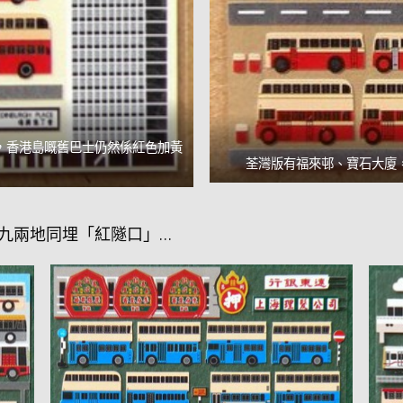
，香港島嘅舊巴士仍然係紅色加黃
荃灣版有福來邨、寶石大廈
蓋港九兩地同埋「紅隧口」…