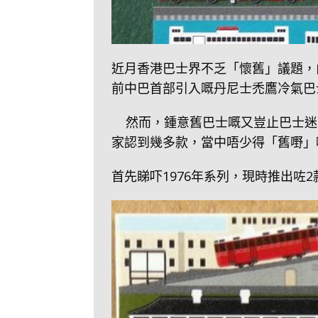
近月香港巴士界不乏「懷舊」議題，
前中巴首部引入嘅丹尼士禿鷹冷氣巴
然而，鍾意舊巴士嘅又豈止巴士迷…
家認到幾多款，當中唔少得「舊嘢」
首先睇吓1976年系列，現時推出咗