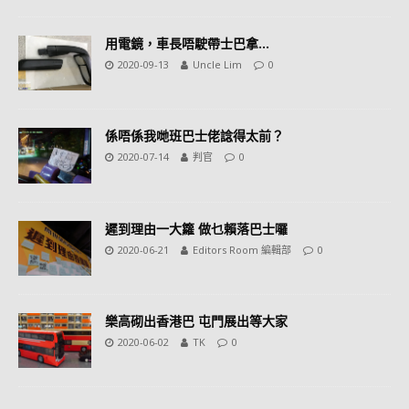
用電鏡，車長唔駛帶士巴拿…
2020-09-13
Uncle Lim
0
係唔係我哋班巴士佬諗得太前？
2020-07-14
判官
0
遲到理由一大籮 做乜賴落巴士囉
2020-06-21
Editors Room 編輯部
0
樂高砌出香港巴 屯門展出等大家
2020-06-02
TK
0