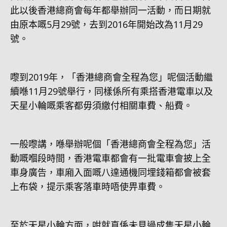
此以後香港總商會每年都舉辦同一活動，而日期就
由原本嘅5月29號，去到2016年開始改為11月29
號。
嚟到2019年，「香港總商會全程為您」呢個活動繼
續喺11月29號舉行，同樣係所有乘搭香港電車以及
天星小輪嘅乘客都毋須繳付相關車費、船費。
一般嚟講，喺舉辦呢個「香港總商會全程為您」活
動嘅嗰段時間，香港電車都會有一批電車會披上全
車身廣告，車廂入面嘅八達通機同埋錢箱都會被套
上布袋，提示乘客落車時唔使畀車費。
至於天星小輪方面，咁就真係未見過成隻天星小輪