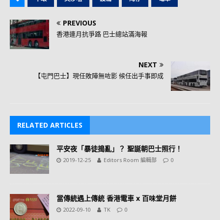
PREVIOUS
香港連月抗爭路 巴士總站滿海報
NEXT
【屯門巴士】現任敗陣無咗影 候任出手事即成
RELATED ARTICLES
平安夜「暴徒搗亂」？ 聖誕朝巴士照行！
2019-12-25
Editors Room 編輯部
0
當傳統遇上傳統 香港電車 x 百味堂月餅
2022-09-10
TK
0