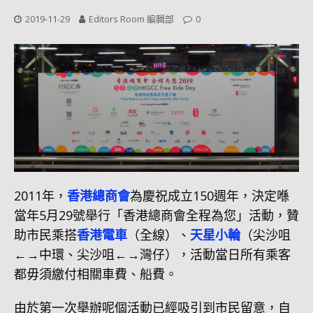
2019-11-29
Editors Room 編輯部
0
2011年，
香港總商會
為慶祝成立150週年，決定喺
當年5月29號舉行「香港總商會全程為您」活動，贊
助市民乘搭
香港電車
（全線）、
天星小輪
（尖沙咀
←→中環、尖沙咀←→灣仔），活動當日所有乘客
都毋須繳付相關車費、船費。
由於第一次舉辦呢個活動已經吸引到市民留意，自