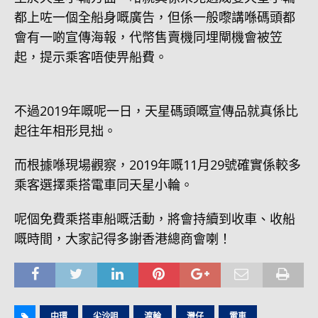
都上咗一個全船身嘅廣告，但係一般嚟講喺碼頭都
會有一啲宣傳海報，代幣售賣機同埋閘機會被笠
起，提示乘客唔使畀船費。
不過2019年嘅呢一日，天星碼頭嘅宣傳品就真係比
起往年相形見拙。
而根據喺現場觀察，2019年嘅11月29號確實係較多
乘客選擇乘搭電車同天星小輪。
呢個免費乘搭車船嘅活動，將會持續到收車、收船
嘅時間，大家記得多謝香港總商會喇！
中環
尖沙咀
渡輪
灣仔
電車