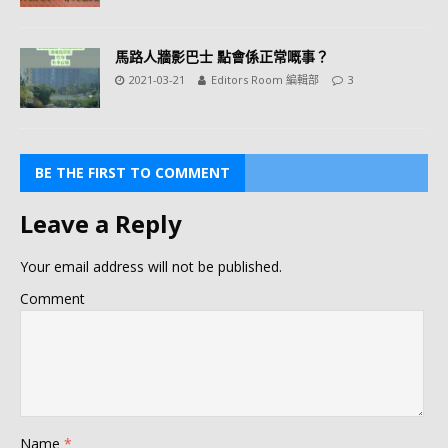
馬路人牆影巴士 點會係正常嘅事？
2021-03-21
Editors Room 編輯部
3
BE THE FIRST TO COMMENT
Leave a Reply
Your email address will not be published.
Comment
Name
*