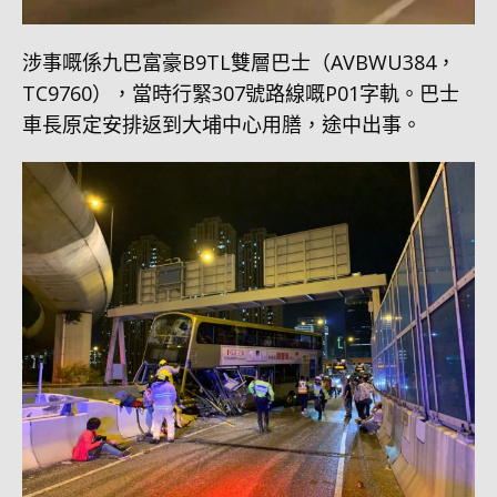
涉事嘅係九巴富豪B9TL雙層巴士（AVBWU384，
TC9760），當時行緊307號路線嘅P01字軌。巴士
車長原定安排返到大埔中心用膳，途中出事。