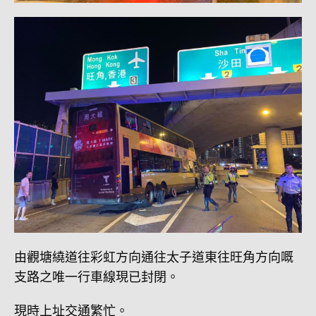
由觀塘繞道往彩虹方向通往太子道東往旺角方向嘅
支路之唯一行車線現已封閉。
現時上址交通繁忙。