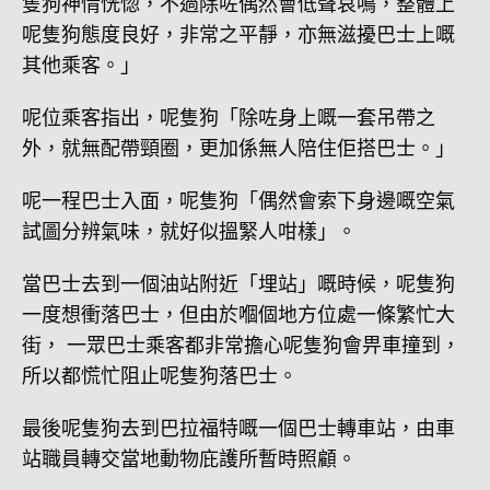
隻狗神情恍惚，不過除咗偶然會低聲哀鳴，整體上
呢隻狗態度良好，非常之平靜，亦無滋擾巴士上嘅
其他乘客。」
呢位乘客指出，呢隻狗「除咗身上嘅一套吊帶之
外，就無配帶頸圈，更加係無人陪住佢搭巴士。」
呢一程巴士入面，呢隻狗「偶然會索下身邊嘅空氣
試圖分辨氣味，就好似搵緊人咁樣」。
當巴士去到一個油站附近「埋站」嘅時候，呢隻狗
一度想衝落巴士，但由於嗰個地方位處一條繁忙大
街， 一眾巴士乘客都非常擔心呢隻狗會畀車撞到，
所以都慌忙阻止呢隻狗落巴士。
最後呢隻狗去到巴拉福特嘅一個巴士轉車站，由車
站職員轉交當地動物庇護所暫時照顧。