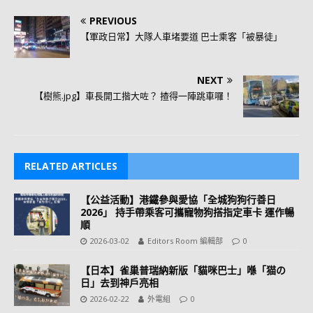
PREVIOUS
【軍政日常】大隊人車堵要道 巴士乘客「被暴徒」
NEXT
【樹熊.jpg】車長開工揩大咗？ 揸得一陣跳車囉！
RELATED ARTICLES
【公益活動】港鐵參與愛協「全城狗狗行善日
2026」 持手帶乘客可攜寵物狗搭指定車卡 運作暢
順
2026-03-02
Editors Room 編輯部
0
【日本】雀巢普瑞納新版「貓咪巴士」喺「猫の
日」去到神戶亮相
2026-02-22
外電組
0