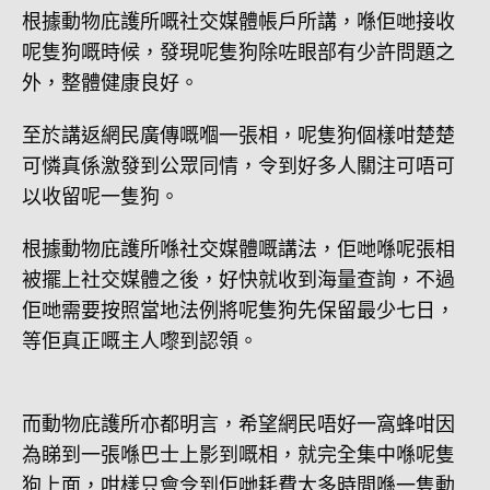
根據動物庇護所嘅社交媒體帳戶所講，喺佢哋接收
呢隻狗嘅時候，發現呢隻狗除咗眼部有少許問題之
外，整體健康良好。
至於講返網民廣傳嘅嗰一張相，呢隻狗個樣咁楚楚
可憐真係激發到公眾同情，令到好多人關注可唔可
以收留呢一隻狗。
根據動物庇護所喺社交媒體嘅講法，佢哋喺呢張相
被擺上社交媒體之後，好快就收到海量查詢，不過
佢哋需要按照當地法例將呢隻狗先保留最少七日，
等佢真正嘅主人嚟到認領。
而動物庇護所亦都明言，希望網民唔好一窩蜂咁因
為睇到一張喺巴士上影到嘅相，就完全集中喺呢隻
狗上面，咁樣只會令到佢哋耗費太多時間喺一隻動