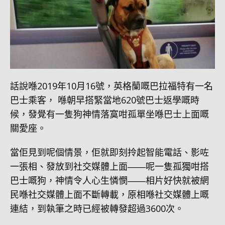
話說喺2019年10月16號，英格蘭嘅巴拉福特有一名
巴士乘客， 喺朝早搭緊當地620號巴士返學嘅時
候，發覺有一隻狗神情落寞咁孤單坐喺巴士上面嘅
關愛座。
當佢見到呢個情景，佢就即刻拎起智能電話、影咗
一張相、發放到社交媒體上面――呢一隻孤獨咁搭
巴士嘅狗，神情令人心生憐憫――相片好快就被網
民喺社交媒體上面不斷轉載，原相喺社交媒體上嘅
連結，到執筆之時已經被轉發超過3600次。