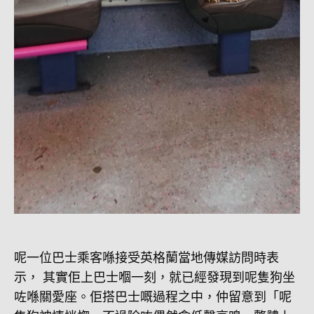
呢一位巴士乘客喺接受英格蘭當地傳媒訪問時表
示， 其實佢上巴士嗰一刻，就已經發現到呢隻狗坐
咗喺關愛座。佢搭巴士嘅過程之中，仲留意到「呢