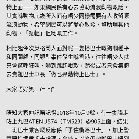
物上面――如果網民係有心去協助流浪動物嘅話，
其實喺動物庇護所入面有唔少同樣需要有人收留嘅
流浪動物，希望網民可以將愛心散發，幫助埋其他
動物，「幫輕」佢哋嘅工作。
相比起今次英格蘭人面對呢一隻搭巴士嘅狗嗰種平
和同關顧，同類型事件發生喺香港，往往唔少人就
只會驚呼狂叫、嚇到跳起咁款，然後或者只會集體
去責難巴士車長「做乜畀動物上巴士」。
大家唔好笑… (=_=)”
唔知大家仲記唔記得2018年10月9號，有一隻貓走
咗上九巴ATENU574（TM523）@905上面，結果
一班巴士乘客嘅反應係「爭住衝落巴士」，加上警
察要拎埋盾牌去處理，令外人以為佢哋喺巴士遇到