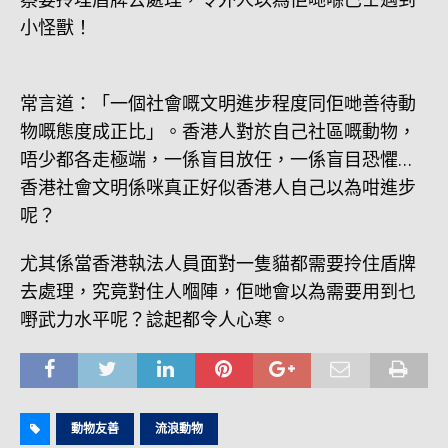
小怪獸！
常言道：「一個社會嘅文明進步程度同佢哋善待動
物嘅態度成正比」。香港人對於自己社區嘅動物，
唔少都各走極端，一係盲目放任，一係盲目恐懼…
香港社會文明係咪真正好似香港人自己以為咁進步
呢？
尤其係當香港執法人員面對一隻貓都需要拎住盾牌
去處理，究竟對住人嗰陣，佢哋會以為需要用到乜
嘢武力水平呢？諗起都令人心寒。
動物友善
流浪動物