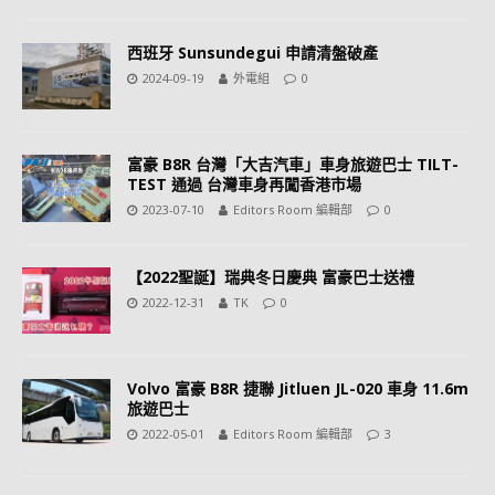
西班牙 Sunsundegui 申請清盤破產
2024-09-19
外電組
0
富豪 B8R 台灣「大吉汽車」車身旅遊巴士 TILT-
TEST 通過 台灣車身再闖香港市場
2023-07-10
Editors Room 編輯部
0
【2022聖誕】瑞典冬日慶典 富豪巴士送禮
2022-12-31
TK
0
Volvo 富豪 B8R 捷聯 Jitluen JL-020 車身 11.6m
旅遊巴士
2022-05-01
Editors Room 編輯部
3