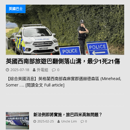
英國巴士
英國西南部旅遊巴翻側落山溝，最少1死21傷
2025-07-18
外電組
0
【綜合英國消息】英格蘭西南部森麻實郡邁赫德森區 (Minehead,
Somer
….. [閱讀全文 Full article]
新法例即將實施，旅巴四米高無問題？
2025-02-25
Uncle Lim
0