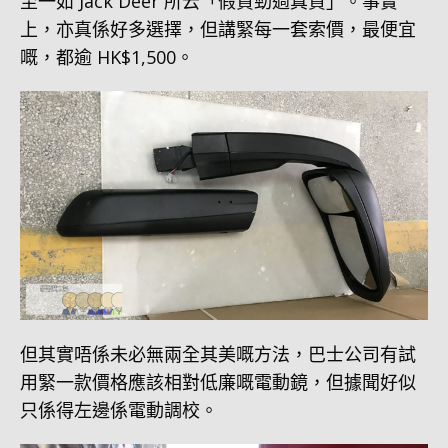
至一如 Jack Deer 所云「假貨勁過真貨」。事實
上，亦真係好多選擇，但講緊每一套索價，最便宜
嘅，都逾 HK$1,500。
但其實唔係未必無兩全其美嘅方法，巴士公司有試
用緊一款價格應該相對低廉嘅電動鏡，但據聞好似
只係得左邊係電動調校。