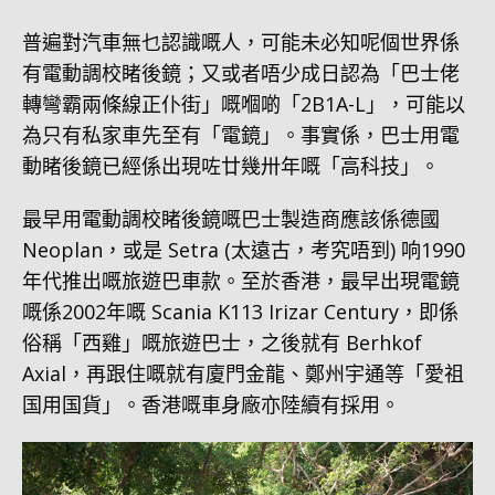
普遍對汽車無乜認識嘅人，可能未必知呢個世界係
有電動調校睹後鏡；又或者唔少成日認為「巴士佬
轉彎霸兩條線正仆街」嘅嗰啲「2B1A-L」，可能以
為只有私家車先至有「電鏡」。事實係，巴士用電
動睹後鏡已經係出現咗廿幾卅年嘅「高科技」。
最早用電動調校睹後鏡嘅巴士製造商應該係德國
Neoplan，或是 Setra (太遠古，考究唔到) 响1990
年代推出嘅旅遊巴車款。至於香港，最早出現電鏡
嘅係2002年嘅 Scania K113 Irizar Century，即係
俗稱「西雞」嘅旅遊巴士，之後就有 Berhkof
Axial，再跟住嘅就有廈門金龍、鄭州宇通等「愛祖
国用国貨」。香港嘅車身廠亦陸續有採用。