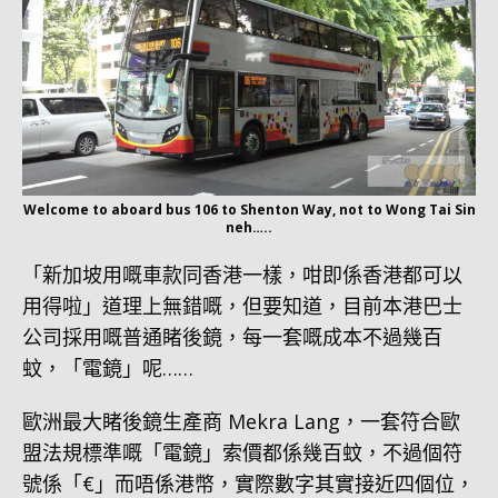
Welcome to aboard bus 106 to Shenton Way, not to Wong Tai Sin
neh…..
「新加坡用嘅車款同香港一樣，咁即係香港都可以
用得啦」道理上無錯嘅，但要知道，目前本港巴士
公司採用嘅普通睹後鏡，每一套嘅成本不過幾百
蚊，「電鏡」呢……
歐洲最大睹後鏡生產商 Mekra Lang，一套符合歐
盟法規標準嘅「電鏡」索價都係幾百蚊，不過個符
號係「€」而唔係港幣，實際數字其實接近四個位，