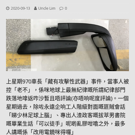
2020-09-13
Uncle Lim
0
上星期970車長「藏有攻擊性武器」事件，當事人被
控「老不」，係咪地球上最無紀律嘅所謂紀律部門
跌落地嗱返咋沙暫且唔評論(亦唔响呢度評論)。一個
星期過去，除咗永遠企响工人階級對面嘅匪賊會話
「睇少林足球上腦」、專出人渣政客嘅拔萃男書院
嘅畢業生話「可以徒手」呢啲亂膠咁噏之外，最多
人講嘅係「改用電鏡咪得囉」