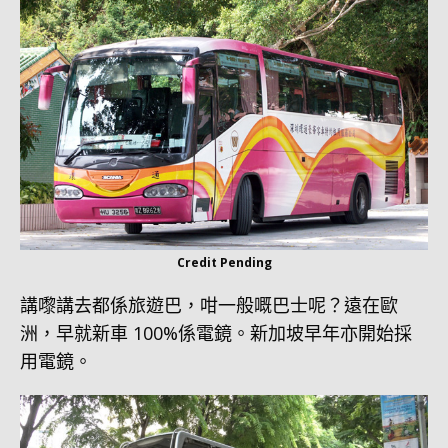
Credit Pending
講嚟講去都係旅遊巴，咁一般嘅巴士呢？遠在歐
洲，早就新車 100%係電鏡。新加坡早年亦開始採
用電鏡。