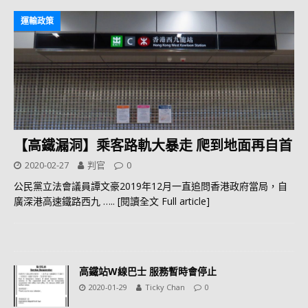
運輸政策
【高鐵漏洞】乘客路軌大暴走 爬到地面再自首
2020-02-27
判官
0
公民黨立法會議員譚文豪2019年12月一直追問香港政府當局，自
廣深港高速鐵路西九
….. [閱讀全文 Full article]
高鐵站W線巴士 服務暫時會停止
2020-01-29
Ticky Chan
0