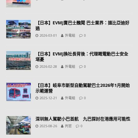
【日本】EVMJ賣巴士醜聞 巴士業界：搵比亞迪好
過
2026-03-01
外電組
0
【日本】EVMJ換社長背後：代理嘅電動巴士安全
堪憂
2026-02-28
外電組
0
【日本】岐阜市新型自動駕駛巴士2026年1月開始
示範運營
2025-12-21
外電組
0
深圳無人駕駛小巴首航 九巴探討在港應用可能性
2025-08-26
判官
0