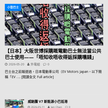
小型巴士
【日本】大阪世博採購嘅電動巴士無法當公共
巴士使用——「唔知收唔收得返採購嚿錢」
2026-05-20
外電組
0
巴士台之前報道過，日本電動車公司（EV Motors Japan，以下簡
稱「EV
….. [閱讀全文 Full article]
威馳騰 V7 新能源小巴抵港
2026-05-11
Ian Chan
0