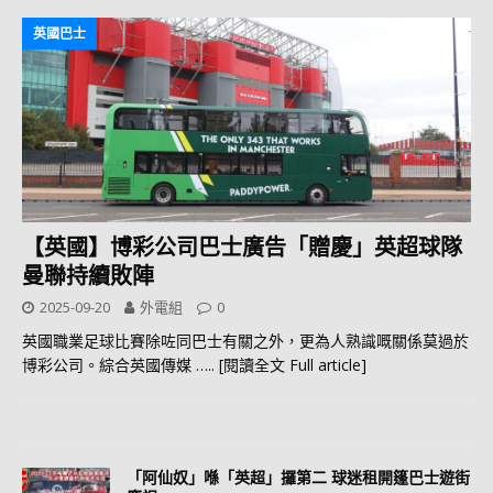
英國巴士
【英國】博彩公司巴士廣告「贈慶」英超球隊
曼聯持續敗陣
2025-09-20
外電組
0
英國職業足球比賽除咗同巴士有關之外，更為人熟識嘅關係莫過於
博彩公司。綜合英國傳媒
….. [閱讀全文 Full article]
「阿仙奴」喺「英超」攞第二 球迷租開篷巴士遊街