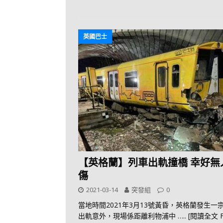
英國巴士
【英格蘭】列車出軌撞橋 幸好無
傷
2021-03-14
突發組
0
當地時間2021年3月13號黃昏，英格蘭發生一
出軌意外，現場係距離利物浦中
….. [閱讀全文 F