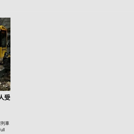
人受
宗列車
ull