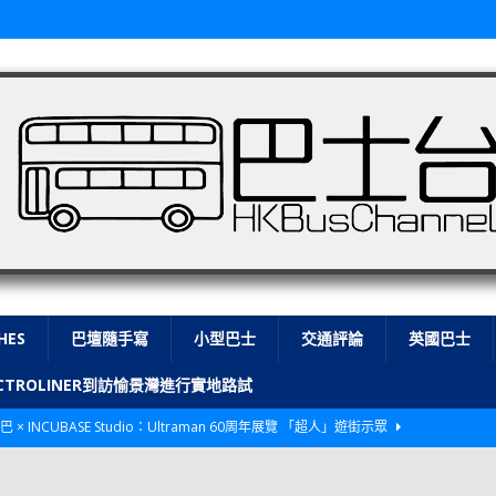
HES
巴壇隨手寫
小型巴士
交通評論
英國巴士
LECTROLINER到訪愉景灣進行實地路試
巴 × INCUBASE Studio：Ultraman 60周年展覽 「超人」遊街示眾