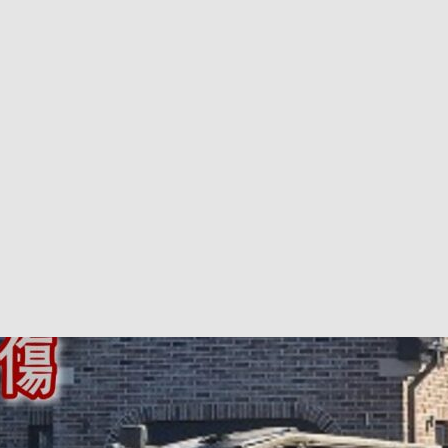
巴 × 樂高：設置3個互動巴士站 途人：試下拆返幾件先
KMB &
及龍運
新車速報】第一部 410PS 規格宇通旅遊巴士 – 榮利「樂園快線」仕様
【電車】究竟幾幅插畫係為乜過唔到審批？
公益活動
輕鐵】痴卡哇列車2026年暑假陪大家搭「輕鐵發現號」旅遊專綫
OLVO 全新電動巴士 BERL 樣板車抵港
電動巴士
國國慶250，貼部電車慶祝，準備禮物叫人任影
電車
校巴終於第一滴血了
巴壇隨手寫
纜車】昂坪360正式開展20周年慶典 玩轉「日與夜」好時光
MTR 港
didas FIFA 世界盃 The Yard 巴士巡遊
CITYBUS 城巴