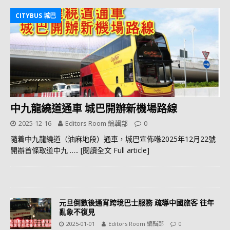
CITYBUS 城巴
中九龍繞道通車 城巴開辦新機場路線
2025-12-16
Editors Room 編輯部
0
隨着中九龍繞道（油麻地段）通車，城巴宣佈喺2025年12月22號
開辦首條取道中九
….. [閱讀全文 Full article]
元旦倒數後通宵跨境巴士服務 疏導中國旅客 往年
亂象不復見
2025-01-01
Editors Room 編輯部
0