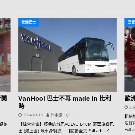
歐洲巴士
巴壇
荷蘭
VanHool 巴士不再 made in 比利
歐
時
202
2024-03-18
外電組
1
相信
唔好
其頓並
【綜合外電】經典的城巴VOLVO B10M 豪華旅遊巴
Full a
l
士 (如上圖) 嘅車身製造
….. [閱讀全文 Full article]