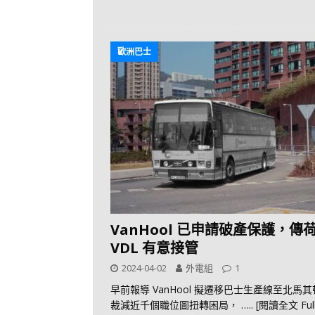
歐洲巴士
VanHool 已申請破產保護，傳
VDL 有意接管
2024-04-02
外電組
1
早前報導 VanHool 擬遷移巴士生產線至北馬
裁減近千個職位圖扭轉困局，
….. [閱讀全文 Ful