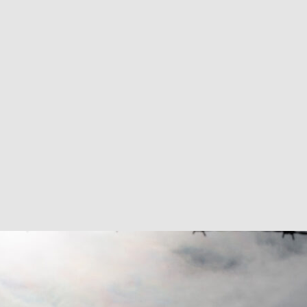
巴 × 樂高：設置3個互動巴士站 途人：試下拆返幾件先
KMB &
及龍運
新車速報】第一部 410PS 規格宇通旅遊巴士 – 榮利「樂園快線」仕様
【電車】究竟幾幅插畫係為乜過唔到審批？
公益活動
輕鐵】痴卡哇列車2026年暑假陪大家搭「輕鐵發現號」旅遊專綫
OLVO 全新電動巴士 BERL 樣板車抵港
電動巴士
國國慶250，貼部電車慶祝，準備禮物叫人任影
電車
校巴終於第一滴血了
巴壇隨手寫
纜車】昂坪360正式開展20周年慶典 玩轉「日與夜」好時光
MTR 港
didas FIFA 世界盃 The Yard 巴士巡遊
CITYBUS 城巴