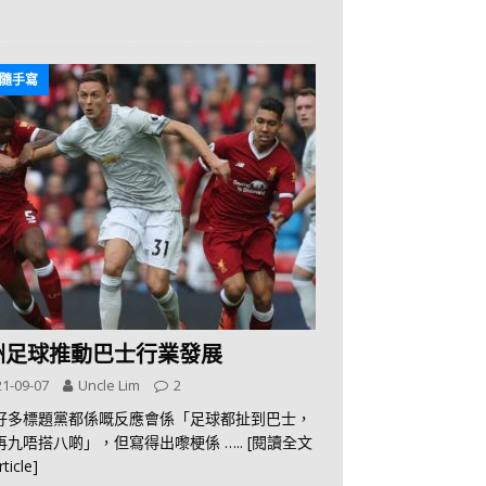
隨手寫
洲足球推動巴士行業發展
1-09-07
Uncle Lim
2
好多標題黨都係嘅反應會係「足球都扯到巴士，
再九唔搭八啲」，但寫得出嚟梗係
….. [閱讀全文
rticle]