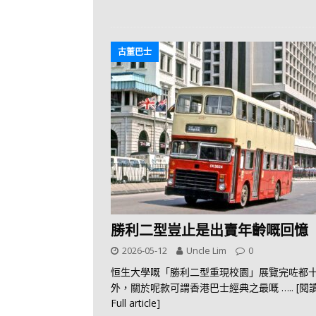
古董巴士
勝利二型豈止是出賣年齡嘅回憶
2026-05-12
Uncle Lim
0
恒生大學嘅「勝利二型重現校園」展覽完咗都
外，關於呢款可謂香港巴士經典之最嘅
….. [
Full article]