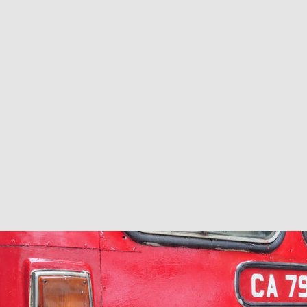
巴 × 樂高：設置3個互動巴士站 途人：試下拆返幾件先
KMB &
及龍運
新車速報】第一部 410PS 規格宇通旅遊巴士 – 榮利「樂園快線」仕様
【電車】究竟幾幅插畫係為乜過唔到審批？
公益活動
輕鐵】痴卡哇列車2026年暑假陪大家搭「輕鐵發現號」旅遊專綫
OLVO 全新電動巴士 BERL 樣板車抵港
電動巴士
國國慶250，貼部電車慶祝，準備禮物叫人任影
電車
校巴終於第一滴血了
巴壇隨手寫
纜車】昂坪360正式開展20周年慶典 玩轉「日與夜」好時光
MTR 港
didas FIFA 世界盃 The Yard 巴士巡遊
CITYBUS 城巴