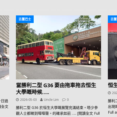
古董巴士
古董
當勝利二型 G36 要由拖車拖去恒生
恒
大學嘅時候…..
202
2026-05-03
Uncle Lim
0
十日過
勝利
閱讀全文
出現
勝利二型 G36 於恒生大學嘅展覽完滿結束。唔少參
Full a
觀人士都睇到嘩嘩聲。的確承如前
….. [閱讀全文 Full