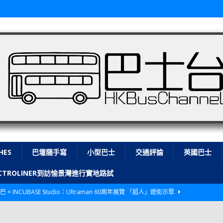
HES
巴壇隨手寫
小型巴士
交通評論
英國巴士
LECTROLINER到訪愉景灣進行實地路試
巴 × INCUBASE Studio：Ultraman 60周年展覽 「超人」遊街示眾