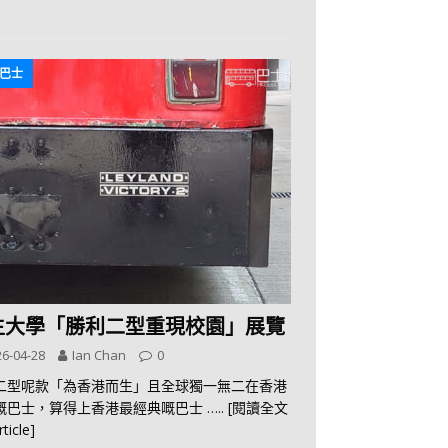
巴士
生大學「勝利二型重現校園」展覽
6-04-28
Ian Chan
0
二型呢款「為香港而生」且全球獨一無二在香港
嘅巴士，算得上香港最經典嘅巴士
….. [閱讀全文
rticle]