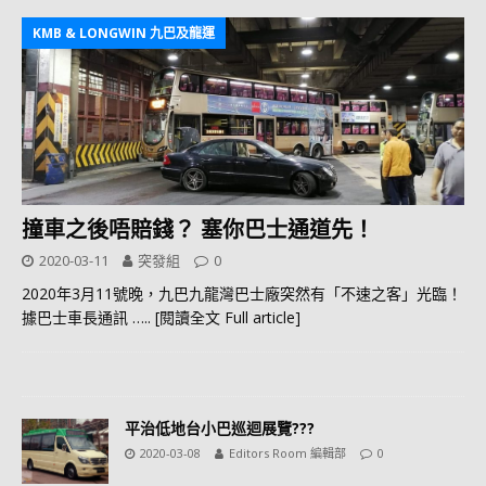
KMB & LONGWIN 九巴及龍運
撞車之後唔賠錢？ 塞你巴士通道先！
2020-03-11
突發組
0
2020年3月11號晚，九巴九龍灣巴士廠突然有「不速之客」光臨！
據巴士車長通訊
….. [閱讀全文 Full article]
平治低地台小巴巡迴展覽???
2020-03-08
Editors Room 編輯部
0