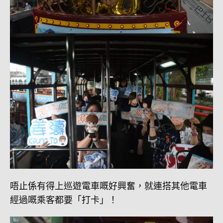
唔止係有得上巡遊電車嘅好興奮，就連搭其他電車
經過嘅乘客都要「打卡」！