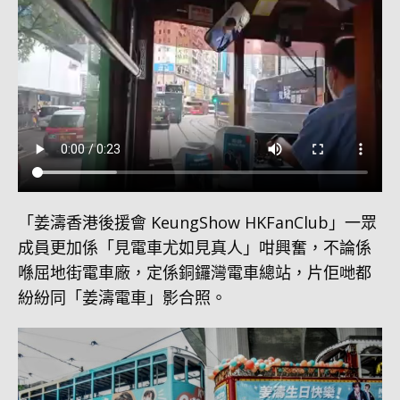
「姜濤香港後援會 KeungShow HKFanClub」一眾
成員更加係「見電車尤如見真人」咁興奮，不論係
喺屈地街電車廠，定係銅鑼灣電車總站，片佢哋都
紛紛同「姜濤電車」影合照。