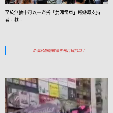
至於無抽中可以一齊搭「姜濤電車」巡遊嘅支持
者，就…
企滿晒喺銅鑼灣崇光百貨門口！