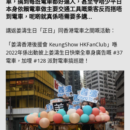
車，搞到每班電車都好逼人，甚至令唔少平日
本身依賴電車做主要交通工具嘅乘客反而搭唔
到電車，呢啲就真係唔需要多講…
講返姜濤生日「正日」同香港電車之間嘅活動：
「姜濤香港後援會 KeungShow HKFanClub」喺
2022年係出動披上姜濤生日快樂全車身廣告嘅 #37
電車，加埋 #128 派對電車搞巡遊！