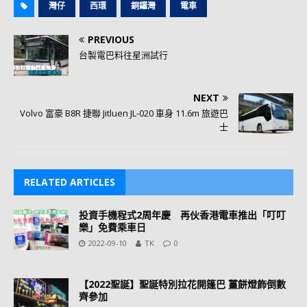
灣仔
西環
銅鑼灣
電車
PREVIOUS
台製電巴料往星洲試行
NEXT
Volvo 富豪 B8R 捷聯 Jitluen JL-020 車身 11.6m 旅遊巴
士
RELATED ARTICLES
投資手機程式2周年慶 再伙香港電車推出「叮叮
樂」免費乘車日
2022-09-10
TK
0
【2022聖誕】聖誕特別拉花開篷巴 薑餅燈飾倒數
齊參加