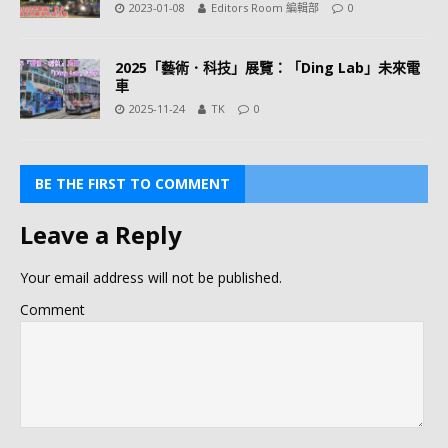
2023-01-08
Editors Room 編輯部
0
2025「藝術．科技」展覽：「Ding Lab」未來電
車
2025-11-24
TK
0
BE THE FIRST TO COMMENT
Leave a Reply
Your email address will not be published.
Comment