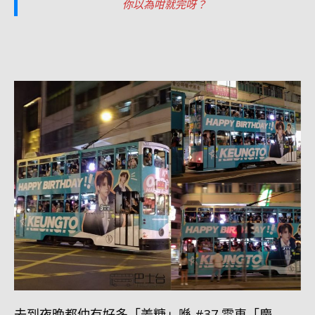
你以為咁就完呀？
去到夜晚都仲有好多「姜糖」喺 #37 電車「慶