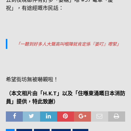
祝」，有途經嘅市民話：
「一聽到好多人大聲高叫嗰陣就肯定係『姜叮』嚟緊」
希望街坊無被嚇親啦！
（本文相片由「H.K.T」以及「住喺東涌嘅日本消防
員」提供，特此致謝）