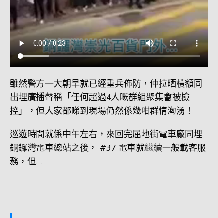
雖然警方一大朝早就已經重兵佈防，仲拉晒橫額同
出埋廣播聲稱「任何超過4人嘅群組聚集會被檢
控」，但大家都睇到現場仍然係幾咁群情洶湧！
巡遊時間就係中午左右，來回完屈地街電車廠同埋
銅鑼灣電車總站之後， #37 電車就繼續一般載客服
務，但…