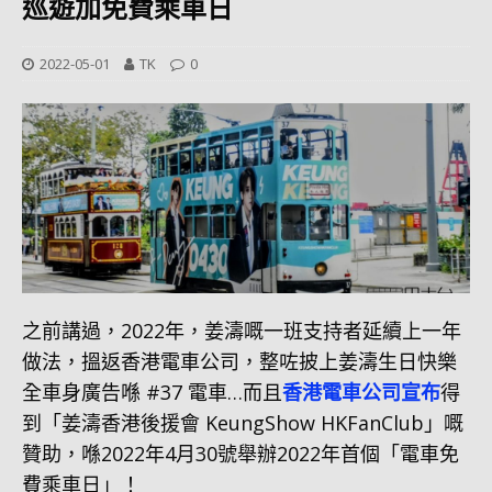
巡遊加免費乘車日
2022-05-01
TK
0
之前講過，2022年，姜濤嘅一班支持者延續上一年
做法，搵返香港電車公司，整咗披上姜濤生日快樂
全車身廣告喺 #37 電車…而且
香港電車公司宣布
得
到「姜濤香港後援會 KeungShow HKFanClub」嘅
贊助，喺2022年4月30號舉辦2022年首個「電車免
費乘車日」！