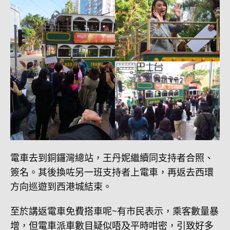
電車去到銅鑼灣總站，王丹妮繼續同支持者合照、
簽名。其後換咗另一班支持者上電車，再返去西環
方向巡遊到西港城結束。
至於講返電車免費搭車呢~有市民表示，乘客數量暴
增，但電車派車數目疑似唔及平時咁密，引致好多