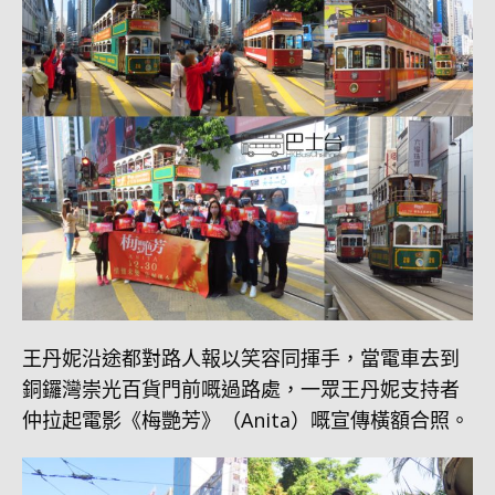
王丹妮沿途都對路人報以笑容同揮手，當電車去到
銅鑼灣崇光百貨門前嘅過路處，一眾王丹妮支持者
仲拉起電影《梅艷芳》（Anita）嘅宣傳橫額合照。