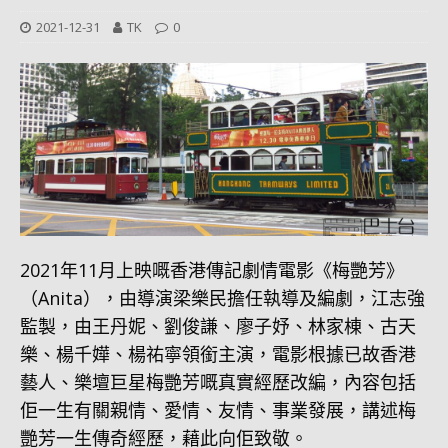
2021-12-31
TK
0
2021年11月上映嘅香港傳記劇情電影《梅艷芳》
（Anita），由導演梁樂民擔任執導及編劇，江志強
監製，由王丹妮、劉俊謙、廖子妤、林家棟、古天
樂、楊千嬅、楊祐寧領銜主演，電影根據已故香港
藝人、樂壇巨星梅艷芳嘅真實經歷改編，內容包括
佢一生有關親情、愛情、友情、事業發展，講述梅
艷芳一生傳奇經歷，藉此向佢致敬。