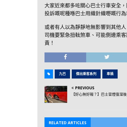
大家近來都多咗關心巴士行車安全，
投訴嘅呢種喺巴士用織針織嘢嘅行為
或者有人以為靜靜地無影響到其他人
司機要緊急扭軚煞車、可能側邊乘客
責！
九巴
傑出乘客系列
車禍
PREVIOUS
【好心無好報？】巴士冒煙復溜後
RELATED ARTICLES