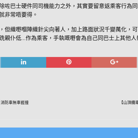
除咗巴士硬件同司機能力之外，其實要留意返乘客行為同
就非常唔要得。
，但織嘢嗰陣織針尖向著人，加上路面狀況千變萬化，可
跣親仆低…作為乘客，手執嘅嘢會為自己同巴士上其他人
 消防車無辜捱撞
【山頂纜