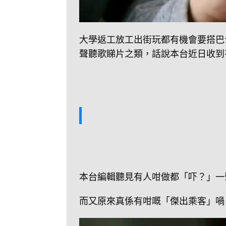
大學返工放工出街玩都有機會要搭巴
聲聽歌睇片之類，話說本台近日收到
本台編輯聽見有人咁做都「吓？」一
而又原來真係有咁嘅「傑出乘客」喎