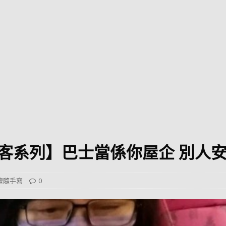
巴 × 樂高：設置3個互動巴士站 途人：試下拆返幾件先
KMB &
及龍運
新車速報】第一部 410PS 規格宇通旅遊巴士 – 榮利「樂園快線」仕様
【電車】究竟幾幅插畫係為乜過唔到審批？
公益活動
輕鐵】痴卡哇列車2026年暑假陪大家搭「輕鐵發現號」旅遊專綫
OLVO 全新電動巴士 BERL 樣板車抵港
電動巴士
國國慶250，貼部電車慶祝，準備禮物叫人任影
電車
乘客系列】巴士當係你屋企 別人
校巴終於第一滴血了
巴壇隨手寫
纜車】昂坪360正式開展20周年慶典 玩轉「日與夜」好時光
MTR 港
壇隨手寫
0
didas FIFA 世界盃 The Yard 巴士巡遊
CITYBUS 城巴