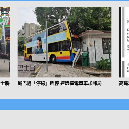
巴士將
城巴遇「停線」唔停 連環撞電單車加郵局
高鐵