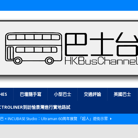
HES
巴壇隨手寫
小型巴士
交通評論
英國巴士
LECTROLINER到訪愉景灣進行實地路試
巴 × INCUBASE Studio：Ultraman 60周年展覽 「超人」遊街示眾