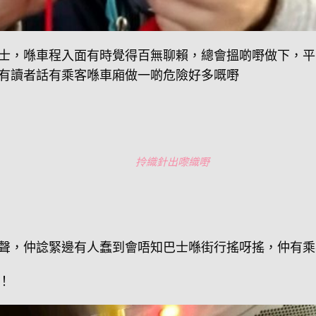
士，喺車程入面有時覺得百無聊賴，總會搵啲嘢做下，平
有讀者話有乘客喺車廂做一啲危險好多嘅嘢
拎織針出嚟織嘢
聲，仲諗緊邊有人蠢到會唔知巴士喺街行搖呀搖，仲有乘
！