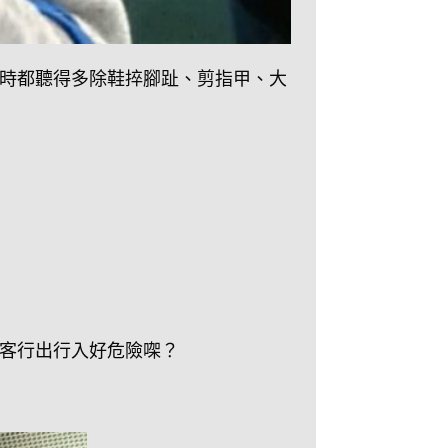
時都聽得多除鞋捽腳趾、剪指甲、大
客行出行入好危險㗎？