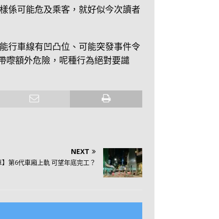
樣係可能危及乘客，就好似今次讀者
能行車線有凹凸位、可能突發事件令
帶嚟額外危險，呢種行為絕對要譴
NEXT
車】第6代車廂上軌 可望年底完工？