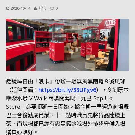
2020-10-14
判官
0
話說噚日由「浪卡」帶嚟一場無風無雨嘅８號風球
（延伸閱讀：
https://bit.ly/33UPgv6
），令到原本
喺深水埗 V Walk 商場開幕嘅「九巴 Pop Up
Store」都要順延一日開始。據今朝一早經過商場嘅
巴士台後勤成員講，十一點時職員先將貨品陸續上
架，而現場都已經有忠實擁躉喺場外排隊守候入場
購買心頭好。