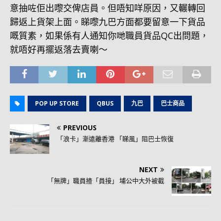
意抽咗佢出嚟交俾店員。但唔知咩原因，又輾轉回
歸返上貨架上面。睇嚟九巴方面都要留意一下貨品
嘅質素，如果係有人通知你哋職員貨品QC出問題，
就唔好再擺返落去賣喇～
POP UP STORE
QBUS
九巴
巴士商品
PREVIOUS
「浪卡」漸遠離香港 「睇風」阻巴士恢復
NEXT
「無牌」職員揸「員接」 埔公中大外被截