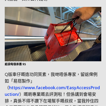
紙袋每個承惠 $5
Q版車仔嘅造功同質素，我哋唔係專家，留返俾例
如「易搭製作」
（
https://www.facebook.com/EasyAccessProd
uction/
）嘅啲專業嘅去評測啦！但係講到會場安
排，真係不得不讚下在場幫手嘅叔叔，當我拎住四