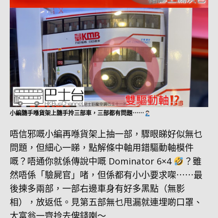
小編隨手喺貨架上隨手拎三部車，三部都有問題⋯⋯
唔信邪嘅小編再喺貨架上抽一部，驟眼睇好似無乜
問題，但細心一睇，點解條中軸用錯驅動軸模件
嘅？唔通你就係傳說中嘅 Dominator 6×4
？雖
然唔係「驗屍官」啫，但係都有小小要求㗎⋯⋯最
後揀多兩部，一部右邊車身有好多黑點（無影
相），放返低。見第五部無乜甩漏就連埋啲口罩、
大富翁一齊拎去俾錢喇～