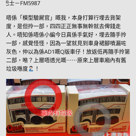
巴士－FM5987
唔係「模型驗屍官」嘅我，本身打算行埋去貨架
度，是但拎一部，四四正正無事無幹就去俾錢走
人。唔知係唔係小編今日真係手氣好，埋去隨手拎
一部，感覺怪怪，因為一望就見到車身裙腳噴漏咗
灰色，仲以為係AD1嘅Q版車仔！放返低再隨手拎第
二部，𠵱？上層唔透光嘅⋯⋯原來上層車廂內有舊
垃圾喺度
！