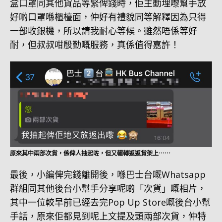
盒口罩同其他貨品等緊俾錢時，佢主動埋嚟幫手放
好啲口罩喺櫃檯面，仲好有禮貌同等解釋因為只得
一部收銀機，所以請我耐心等候。雖然唔係等好
耐，但叔叔咁殷勤嘅服務，真係值得嘉許！
原來其中兩部次貨，係俾人抽起咗，但又輾轉返返貨架上⋯⋯
最後，小編俾完錢離開後，喺巴士台嘅Whatsapp
群組同其他後台小幫手分享呢啲「次貨」嘅相片，
其中一位較早前已經去完Pop Up Store嘅後台小幫
手話，原來佢都見到呢上文提及頭兩部次貨，仲特