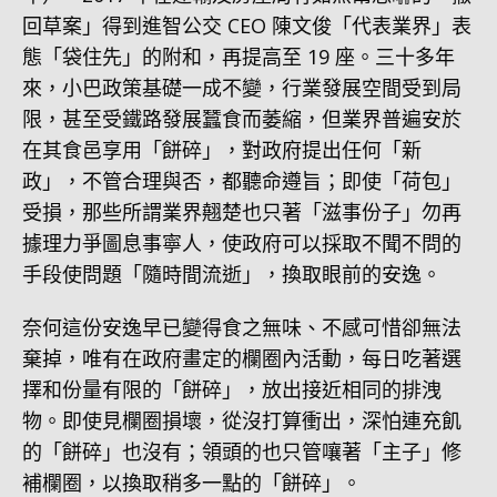
回草案」得到進智公交 CEO 陳文俊「代表業界」表
態「袋住先」的附和，再提高至 19 座。三十多年
來，小巴政策基礎一成不變，行業發展空間受到局
限，甚至受鐵路發展蠶食而萎縮，但業界普遍安於
在其食邑享用「餅碎」，對政府提出任何「新
政」，不管合理與否，都聽命遵旨；即使「荷包」
受損，那些所謂業界翹楚也只著「滋事份子」勿再
據理力爭圖息事寧人，使政府可以採取不聞不問的
手段使問題「隨時間流逝」，換取眼前的安逸。
奈何這份安逸早已變得食之無味、不感可惜卻無法
棄掉，唯有在政府畫定的欄圈內活動，每日吃著選
擇和份量有限的「餅碎」，放出接近相同的排洩
物。即使見欄圈損壞，從沒打算衝出，深怕連充飢
的「餅碎」也沒有；領頭的也只管嚷著「主子」修
補欄圈，以換取稍多一點的「餅碎」。