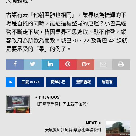
大開殺戒。
古語有云「他朝君體也相同」，業界以為捷輝的下
場是自找的同時，能逃過被整肅的厄運？小巴業經
營不斷走下坡，皆因業界不思進取、默不作聲，縱
容政府為所欲為而致。城巴20、22 及新巴 4X 線就
是要承受的「果」的例子。
三菱 ROSA
捷輝小巴
豐田霸權
運輸署
PREVIOUS
【巴壇隨手寫】巴士新不如舊?
NEXT
天氣變幻狂風舞 柴廠棚架被吹倒