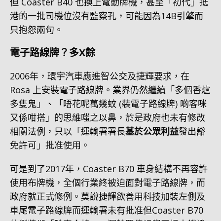
但 Coaster B40 也換上電動牌機，甚至「初代」抵
港的一批司機位沒有監察孔，可能因為14B引擎而
只抱怨兩句。
電子路線牌？多X餘
2006年，環宇汽車應進智公交及捷輝要求，在
Rosa 上安裝電子路線牌。業界仍然繼續「多個香爐
多隻鬼」、「唔花呢萬幾蚊 (裝電子路線牌) 啲客咪
又係咁搭」的思維嗤之以鼻，於是政府也未有修改
相關法例，只以「運輸署署長
基於公眾利益
發出豁
免許可」批准使用。
可是到了2017年，Coaster B70 車身結構不再容許
使用布牌機，全個行業終被迫面對電子路線牌，而
政府就正式修例。莫說捷輝欲善用科技加裝左側及
車尾電子路線牌而運輸署未有批准但Coaster B70