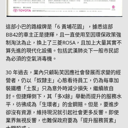
這部小巴的路線牌是「6 黃埔花園」，據悉這部
BB42的車主正是捷輝，且一直使用至因環保政策強
制淘汰為止，換上了三菱ROSA，且加上大量其實不
算先進的現代化設備。包括武漢肺炎下一般市民認
為必須的空氣消毒機。
30 年過去，業內只顧恥笑因應社會發展而求變的經
營者，仍以「奴隸主」心態看待員工，仍為每車加
裝鐵槽「土泵」只為意外時減少損失，繼續故自
封。但捷輝倒下，其「多X餘」舉動而提升的服務水
平，彷彿成為「生環者」的金鋼箍。但是，要進步
卻沒有資源，維持現況就引起社會更多反響。即使
業界無視反響，也難保政府要為「提升服務質素」