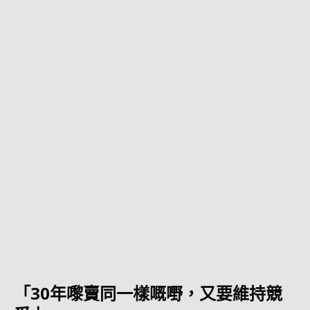
「30年嚟賣同一樣嘅嘢，又要維持競