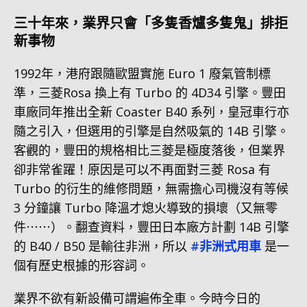
三十年來，業界只會「多隻香爐多隻鬼」排拒
新事物
1992年，港府跟隨歐盟實施 Euro 1 廢氣管制標
準，三菱Rosa 換上有 Turbo 的 4D34 引擎。豐田
車廠同年推出全新 Coaster B40 系列，皇冠車行亦
隨之引入，但選用的引擎是自然吸氣的 14B 引擎。
客觀的，豐田的規格相比三菱是極度落後，但業界
卻非常雀躍！原因是可以不再面對三菱 Rosa 有
Turbo 的衍生的維修問題，無需擔心司機沒有等候
3 分鐘讓 Turbo 降溫才熄火導致的損壞（又無零
件⋯⋯）。翻查資料，豐田日本廠方計劃 14B 引擎
的 B40 / B50 是輸往非洲，所以
#非洲式用車
是一
個有歷史根據的形容詞。
業界不欲有新設備可謂遍佈全車。今時今日的