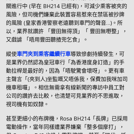
關進行中 (早在 BH214 已經有)，可減少乘客被夾的
風險，但司機們嫌棄此裝置容易惹來在禁區被抄牌
的風險 (皇家香港警察老遠聽到車門的聲音…)。所
以，業界就讚許 「豐田無得頂」「 豐田無嘢整」，
又戲謔 「唔用豐田聽揸兜乞食」。
縱使
車門夾到乘客繼續行車
導致慘劇持續發生，可
是業界仍然認為皇冠車行「為香港度身訂造」的手
動拉桿是最好的，因為「唔駛驚會壞呀」。更有車
主聲言「(夾到人)坐監嘅又唔係我，保費加我咪加司
機車租囉」。相信無需拿有線新聞的專訪中員工對
公司的讚許去比較，也清楚可見業界的不思進取，
視司機有如奴隸。
甚至更細小的布牌機，Rosa BH214「長牌」已採用
電動操作，當年同樣遭業界嫌棄「整多個摩打」，