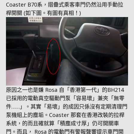
Coaster B70系，摺疊式乘客車門仍然沿用手動拉
桿開關 (如下圖。有圖有真相！)
原因之一也是嫌 Rosa 自「香港第一代」的BH214
已採用的電動真空驅動門泵「容易壞」兼夾「無零
件……」。其實「易壞」的成因只係沒有定期清理門
泵機組上的塵垢。Coaster 那套在香港改裝的拉桿
系統，的而且確就算「積塵成寸厚」仍可開關車
門。而且， Rosa 的電動門有警報聲響提示車門開