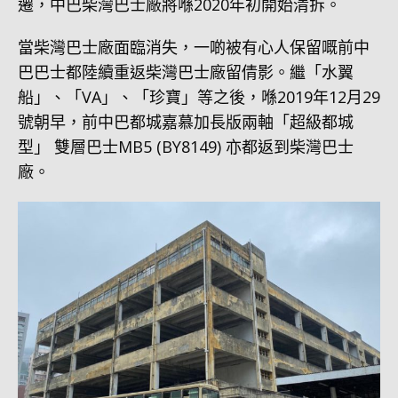
遷，中巴柴灣巴士廠將喺2020年初開始清拆。
當柴灣巴士廠面臨消失，一啲被有心人保留嘅前中
巴巴士都陸續重返柴灣巴士廠留倩影。繼「水翼
船」、「VA」、「珍寶」等之後，喺2019年12月29
號朝早，前中巴都城嘉慕加長版兩軸「超級都城
型」 雙層巴士MB5 (BY8149) 亦都返到柴灣巴士
廠。