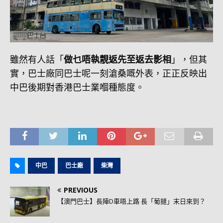
雖然有人話「
做乜唔執靚返先至返去影相
」，但其
實，巴士廠同巴士呢一刻滄桑嘅外表，正正反映出
中巴後期對香港巴士業嗰種態度。
中巴
巴士廠
柴灣
PREVIOUS
【澳門巴士】長陣D車唔上路 長「葡撻」末日來到？