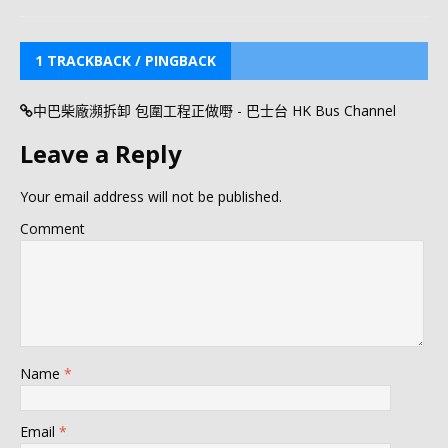
1 TRACKBACK / PINGBACK
中巴柴廠瀕拆卸 包圍工程正做嘢 - 巴士台 HK Bus Channel
Leave a Reply
Your email address will not be published.
Comment
Name
*
Email
*