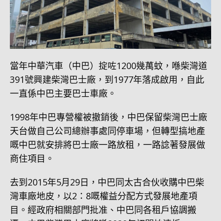
當年中華汽車（中巴）掟咗1200幾萬蚊，喺柴灣道
391號興建柴灣巴士廠，到1977年落成啟用，自此
一直係中巴主要巴士車廠。
1998年中巴專營權被撤銷後，中巴保留柴灣巴士廠
天台做自己公司總辦事處同停車場，但轉型搞地產
嘅中巴就安排將巴士廠一路放租，一路諗著發展做
商住項目。
去到2015年5月29日，中巴同太古合伙收購中巴柴
灣車廠地皮，以2：8嘅權益分配方式發展地產項
目。經政府相關部門批准、中巴同各租戶協調搬