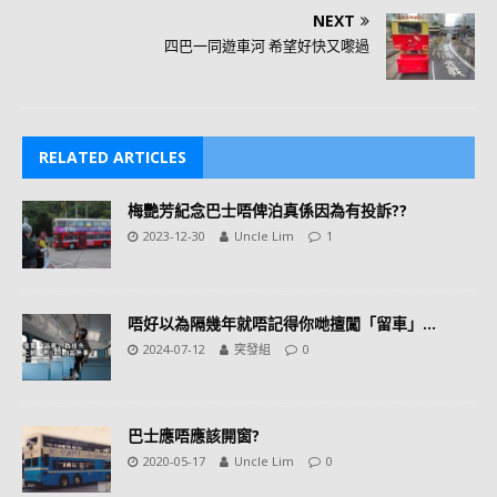
NEXT
四巴一同遊車河 希望好快又嚟過
RELATED ARTICLES
梅艷芳紀念巴士唔俾泊真係因為有投訴??
2023-12-30
Uncle Lim
1
唔好以為隔幾年就唔記得你哋擅闖「留車」…
2024-07-12
突發組
0
巴士應唔應該開窗?
2020-05-17
Uncle Lim
0