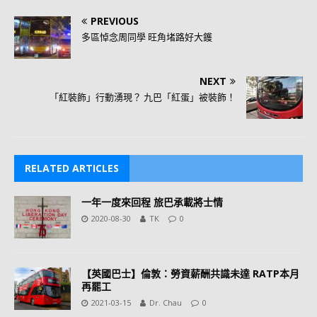
PREVIOUS
多區悼念周同學 旺角堵路好大鑊
NEXT
「紅裝飾」行動湧現？ 九巴「紅蛋」被裝飾！
RELATED ARTICLES
一年一度來回程 旅巴承載將士情
2020-08-30
TK
0
【英國巴士】倫敦：勞資薪酬共識未達 RATP本月
再罷工
2021-03-15
Dr. Chau
0