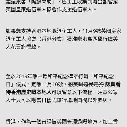
建議乘客「隨緣樂助」，巴士上收集到嘅金額會撥
英國皇家退伍軍人協會作支援退伍軍人。
如果想支持香港本地嘅退伍軍人，11月9號英國皇家
退伍軍人協會（香港分會）獲准喺港島區舉行虞美
人花賣旗籌款。
至於2019年喺中環和平紀念碑舉行嘅「和平紀念
日」儀式，定喺11月10號，
戀英嘅殖民走狗
認真看
待香港歷史嘅本地人
可以留意以下流程，注意公眾
人士只可以喺當日儀式舉行場地圍欄以外參與。
香港，作為一個曾經被英國管理過嘅地方，加上香