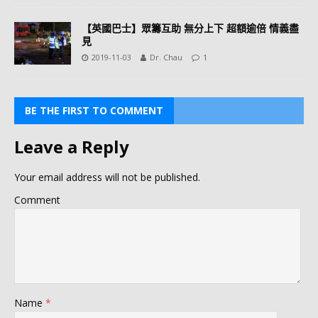
【英國巴士】眾籌互助 無分上下 超額逾倍 情義盡
見
2019-11-03
Dr. Chau
1
BE THE FIRST TO COMMENT
Leave a Reply
Your email address will not be published.
Comment
Name
*