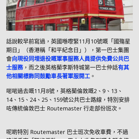
話說較早前寫過，英國喺嚟緊11月10號嘅「國殤星
期日」（香港稱「和平紀念日」），第一巴士集團
會
向現役同埋退役嘅軍事服務人員提供免費公共巴
士服務
，而之後英格蘭李斯特城第一巴士仲話
有其
他相關標飾同鼓勵車長著軍服開工
。
啱啱過去嘅11月8號，英格蘭倫敦嘅2、9、13、
14、15、24、25、159號公共巴士路線，特別安排
咗傳統倫敦巴士 Routemaster 行走部份班次。
呢啲特別 Routemaster 巴士班次免收車費，不過