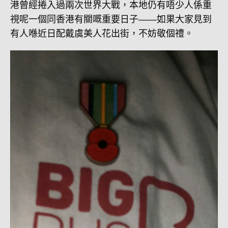
港曾經捲入過兩次世界大戰，本地仍有唔少人係重
視呢一個同香港有關嘅重要日子――如果大家見到
有人喺近日配戴虞美人花出街，不妨敬個禮。