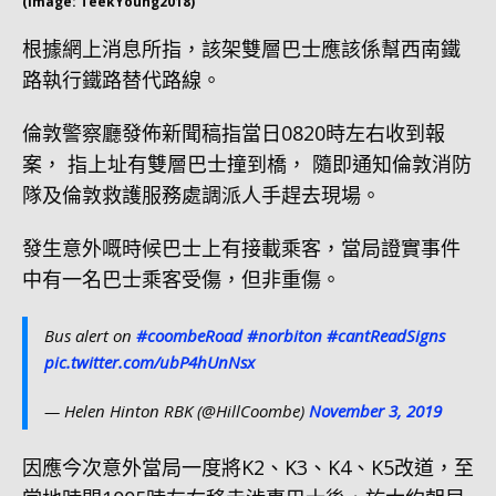
(Image: TeekYoung2018)
根據網上消息所指，該架雙層巴士應該係幫西南鐵
路執行鐵路替代路線。
倫敦警察廳發佈新聞稿指當日0820時左右收到報
案， 指上址有雙層巴士撞到橋， 隨即通知倫敦消防
隊及倫敦救護服務處調派人手趕去現場。
發生意外嘅時候巴士上有接載乘客，當局證實事件
中有一名巴士乘客受傷，但非重傷。
Bus alert on
#coombeRoad
#norbiton
#cantReadSigns
pic.twitter.com/ubP4hUnNsx
— Helen Hinton RBK (@HillCoombe)
November 3, 2019
因應今次意外當局一度將K2、K3、K4、K5改道，至