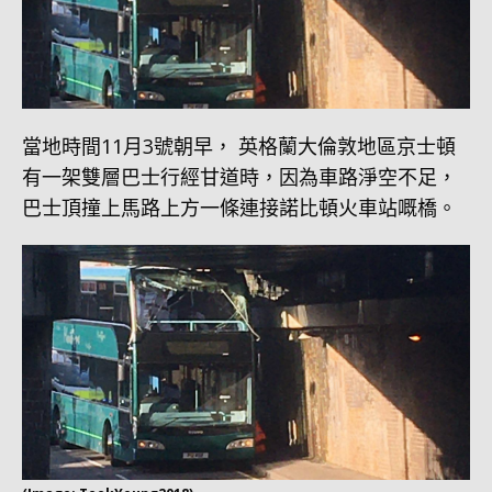
當地時間11月3號朝早， 英格蘭大倫敦地區京士頓
有一架雙層巴士行經甘道時，因為車路淨空不足，
巴士頂撞上馬路上方一條連接諾比頓火車站嘅橋。