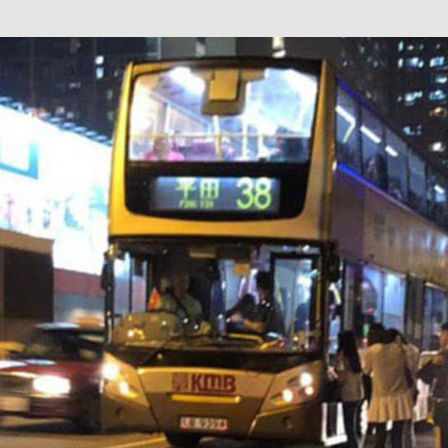
巴 × 樂高：設置3個互動巴士站 途人：試下拆返幾件先
KMB &
及龍運
新車速報】第一部 410PS 規格宇通旅遊巴士 – 榮利「樂園快線」仕様
【電車】究竟幾幅插畫係為乜過唔到審批？
公益活動
輕鐵】痴卡哇列車2026年暑假陪大家搭「輕鐵發現號」旅遊專綫
OLVO 全新電動巴士 BERL 樣板車抵港
電動巴士
國國慶250，貼部電車慶祝，準備禮物叫人任影
電車
校巴終於第一滴血了
巴壇隨手寫
纜車】昂坪360正式開展20周年慶典 玩轉「日與夜」好時光
MTR 港
didas FIFA 世界盃 The Yard 巴士巡遊
CITYBUS 城巴