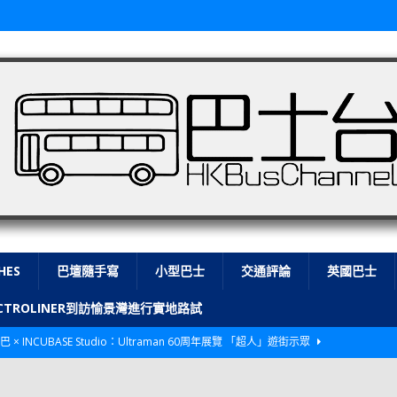
HES
巴壇隨手寫
小型巴士
交通評論
英國巴士
LECTROLINER到訪愉景灣進行實地路試
巴 × INCUBASE Studio：Ultraman 60周年展覽 「超人」遊街示眾