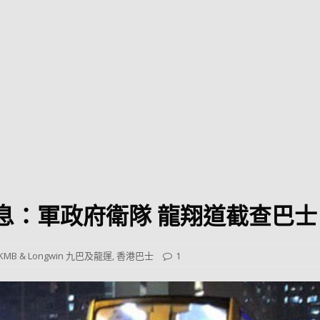
巴 × 樂高：設置3個互動巴士站 途人：試下拆返幾件先
KMB &
及龍運
新車速報】第一部 410PS 規格宇通旅遊巴士 – 榮利「樂園快線」仕様
【電車】究竟幾幅插畫係為乜過唔到審批？
公益活動
輕鐵】痴卡哇列車2026年暑假陪大家搭「輕鐵發現號」旅遊專綫
OLVO 全新電動巴士 BERL 樣板車抵港
電動巴士
國國慶250，貼部電車慶祝，準備禮物叫人任影
電車
通消息：軍政府衛隊 龍翔道截查巴士
校巴終於第一滴血了
巴壇隨手寫
纜車】昂坪360正式開展20周年慶典 玩轉「日與夜」好時光
MTR 港
KMB & Longwin 九巴及龍運
,
香港巴士
1
didas FIFA 世界盃 The Yard 巴士巡遊
CITYBUS 城巴