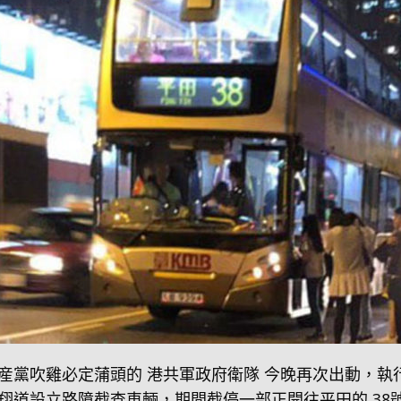
吹雞必定蒲頭的 港共軍政府衛隊 今晚再次出動，執行以 黨鐵
大仙龍翔道設立路障截查車輛，期間截停一部正開往平田的 3