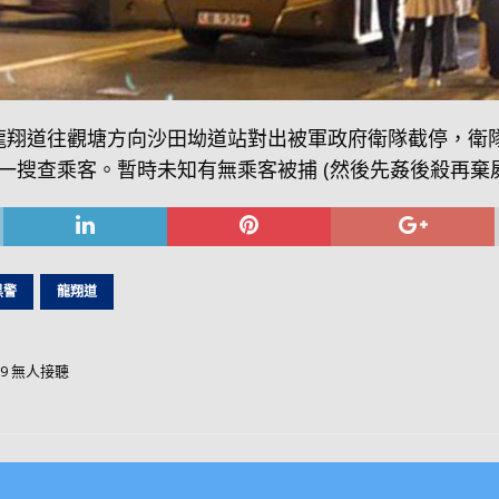
10 在龍翔道往觀塘方向沙田坳道站對出被軍政府衛隊截停
一搜查乘客。暫時未知有無乘客被捕 (然後先姦後殺再棄屍
黑警
龍翔道
9 無人接聽