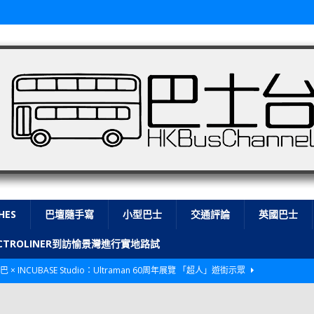
HES
巴壇隨手寫
小型巴士
交通評論
英國巴士
LECTROLINER到訪愉景灣進行實地路試
巴 × INCUBASE Studio：Ultraman 60周年展覽 「超人」遊街示眾