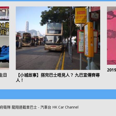
20
生日
【小城故事】搭完巴士唔見人？ 九巴宣傳齊尋
人！
隊 龍翔道截查巴士 - 汽車台 HK Car Channel