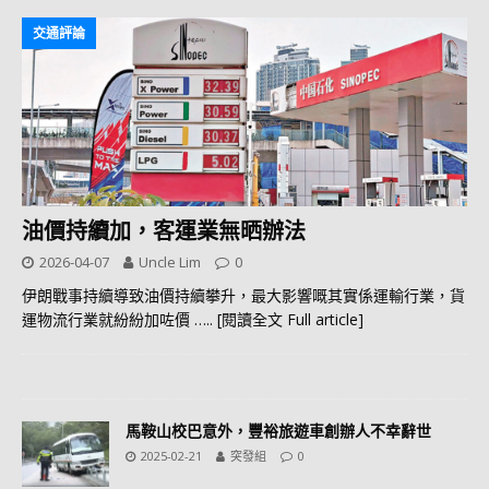
交通評論
油價持續加，客運業無晒辦法
2026-04-07
Uncle Lim
0
伊朗戰事持續導致油價持續攀升，最大影響嘅其實係運輸行業，貨
運物流行業就紛紛加咗價
….. [閱讀全文 Full article]
馬鞍山校巴意外，豐裕旅遊車創辦人不幸辭世
2025-02-21
突發組
0