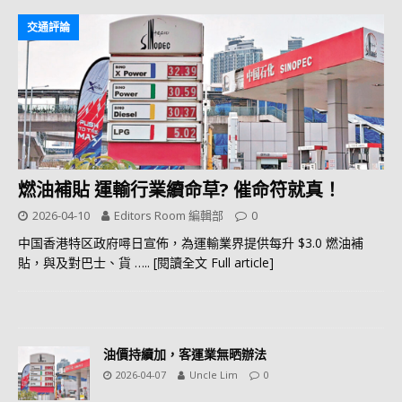
交通評論
燃油補貼 運輸行業續命草? 催命符就真！
2026-04-10
Editors Room 編輯部
0
中国香港特区政府噚日宣佈，為運輸業界提供每升 $3.0 燃油補
貼，與及對巴士、貨
….. [閱讀全文 Full article]
油價持續加，客運業無晒辦法
2026-04-07
Uncle Lim
0