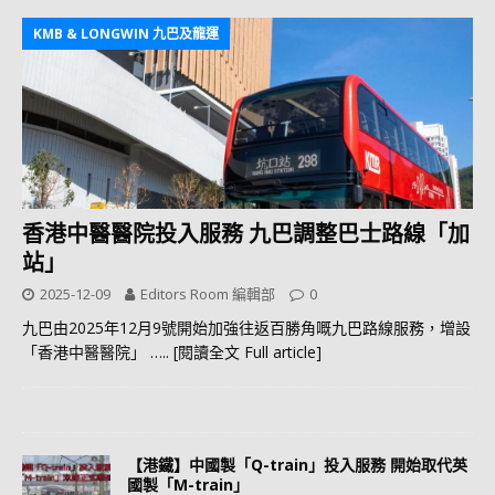
KMB & LONGWIN 九巴及龍運
香港中醫醫院投入服務 九巴調整巴士路線「加
站」
2025-12-09
Editors Room 編輯部
0
九巴由2025年12月9號開始加強往返百勝角嘅九巴路線服務，增設
「香港中醫醫院」
….. [閱讀全文 Full article]
【港鐵】中國製「Q-train」投入服務 開始取代英
國製「M-train」