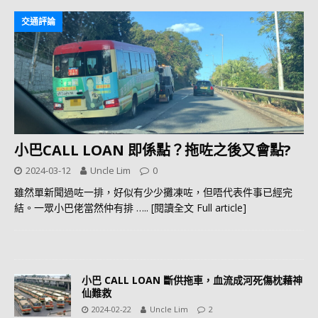
交通評論
小巴CALL LOAN 即係點？拖咗之後又會點?
2024-03-12
Uncle Lim
0
雖然單新聞過咗一排，好似有少少攤凍咗，但唔代表件事已經完
結。一眾小巴佬當然仲有排
….. [閱讀全文 Full article]
小巴 CALL LOAN 斷供拖車，血流成河死傷枕藉神
仙難救
2024-02-22
Uncle Lim
2