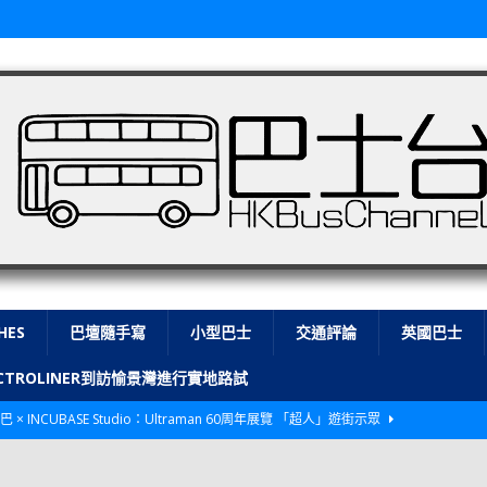
HES
巴壇隨手寫
小型巴士
交通評論
英國巴士
LECTROLINER到訪愉景灣進行實地路試
巴 × INCUBASE Studio：Ultraman 60周年展覽 「超人」遊街示眾