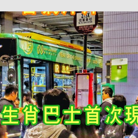
巴 × 樂高：設置3個互動巴士站 途人：試下拆返幾件先
KMB &
及龍運
新車速報】第一部 410PS 規格宇通旅遊巴士 – 榮利「樂園快線」仕様
【電車】究竟幾幅插畫係為乜過唔到審批？
公益活動
輕鐵】痴卡哇列車2026年暑假陪大家搭「輕鐵發現號」旅遊專綫
OLVO 全新電動巴士 BERL 樣板車抵港
電動巴士
國國慶250，貼部電車慶祝，準備禮物叫人任影
電車
校巴終於第一滴血了
巴壇隨手寫
纜車】昂坪360正式開展20周年慶典 玩轉「日與夜」好時光
MTR 港
didas FIFA 世界盃 The Yard 巴士巡遊
CITYBUS 城巴