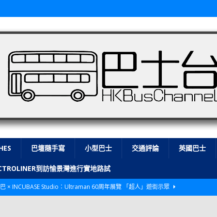
HES
巴壇隨手寫
小型巴士
交通評論
英國巴士
LECTROLINER到訪愉景灣進行實地路試
巴 × INCUBASE Studio：Ultraman 60周年展覽 「超人」遊街示眾