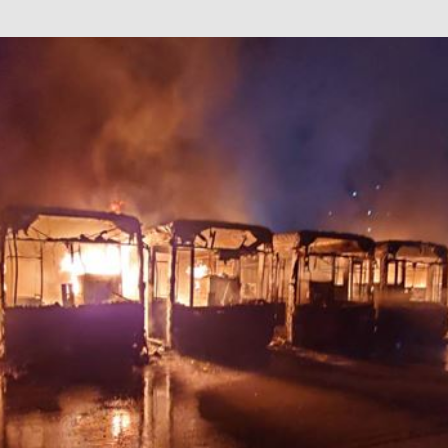
巴 × 樂高：設置3個互動巴士站 途人：試下拆返幾件先
KMB &
及龍運
新車速報】第一部 410PS 規格宇通旅遊巴士 – 榮利「樂園快線」仕様
【電車】究竟幾幅插畫係為乜過唔到審批？
公益活動
輕鐵】痴卡哇列車2026年暑假陪大家搭「輕鐵發現號」旅遊專綫
OLVO 全新電動巴士 BERL 樣板車抵港
電動巴士
國國慶250，貼部電車慶祝，準備禮物叫人任影
電車
校巴終於第一滴血了
巴壇隨手寫
纜車】昂坪360正式開展20周年慶典 玩轉「日與夜」好時光
MTR 港
didas FIFA 世界盃 The Yard 巴士巡遊
CITYBUS 城巴