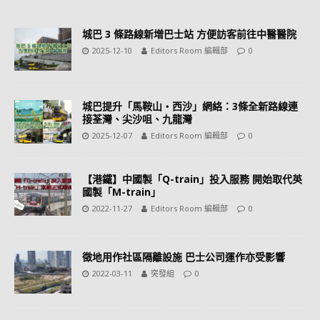
城巴 3 條路線新增巴士站 方便訪客前往中醫醫院
2025-12-10
Editors Room 編輯部
0
城巴提升「馬鞍山・西沙」網絡：3條全新路線連
接荃灣、尖沙咀、九龍灣
2025-12-07
Editors Room 編輯部
0
【港鐵】中國製「Q-train」投入服務 開始取代英
國製「M-train」
2022-11-27
Editors Room 編輯部
0
徵地用作社區隔離設施 巴士公司運作亦受影響
2022-03-11
突發組
0