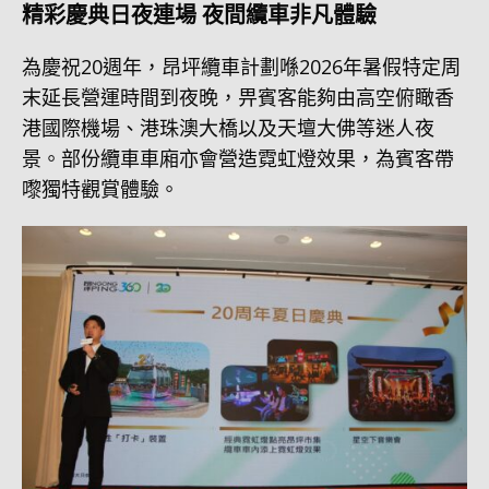
精彩慶典日夜連場 夜間纜車非凡體驗
為慶祝20週年，昂坪纜車計劃喺2026年暑假特定周
末延長營運時間到夜晚，畀賓客能夠由高空俯瞰香
港國際機場、港珠澳大橋以及天壇大佛等迷人夜
景。部份纜車車廂亦會營造霓虹燈效果，為賓客帶
嚟獨特觀賞體驗。