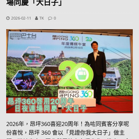
場同慶「大日子」
2026-02-11
TK
0
2026年，昂坪360喜迎20周年！為咗同賓客分享呢
份喜悅，昂坪 360 會以「見證你我大日子」做主