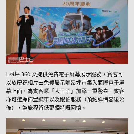
L昂坪 360 又提供免費電子屏幕展示服務，賓客可
以放慶祝相片去免費展示喺昂坪市集入面嘅電子屏
幕上面，為賓客嘅「大日子」加添一重驚喜！賓客
亦可選擇佈置纜車以及跟拍服務（預約詳情容後公
佈），為旅程留低更獨特嘅回憶。