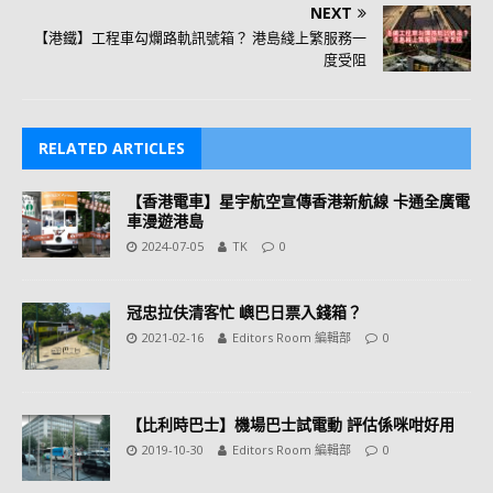
NEXT
【港鐵】工程車勾爛路軌訊號箱？ 港島綫上繁服務一
度受阻
RELATED ARTICLES
【香港電車】星宇航空宣傳香港新航線 卡通全廣電
車漫遊港島
2024-07-05
TK
0
冠忠拉伕清客忙 嶼巴日票入錢箱？
2021-02-16
Editors Room 編輯部
0
【比利時巴士】機場巴士試電動 評估係咪咁好用
2019-10-30
Editors Room 編輯部
0