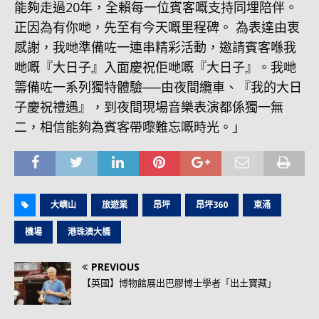
能夠走過20年，全賴每一位賓客嘅支持同埋陪伴。
正因為有你哋，先至有今天嘅里程碑。 為表達由衷
感謝，我哋準備咗一連串精彩活動，邀請賓客喺我
哋嘅『大日子』入面慶祝佢哋嘅『大日子』。我哋
籌備咗一系列獨特體驗──由夜間纜車、『我的大日
子慶祝禮遇』，到夜間現場音樂表演都係獨一無
二，相信能夠為賓客帶嚟難忘嘅時光。」
大嶼山
旅遊業
昂坪
昂坪360
東涌
機場
港珠澳大橋
PREVIOUS
【英國】博物館展出巴膠博士學者「出土寶藏」