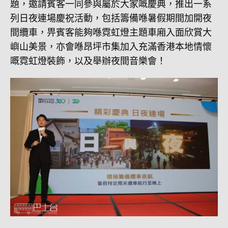
題，邀請賓客一同參與屬於大家嘅慶典，推出一系
列日夜連場慶祝活動，包括籌備喺暑假期間加開夜
間纜車，畀賓客能夠喺霓虹燈主題車廂入面欣賞大
嶼山美景，亦會喺昂坪市集加入充滿香港本地情懷
嘅霓虹燈裝飾，以及舉辦夜間音樂會！