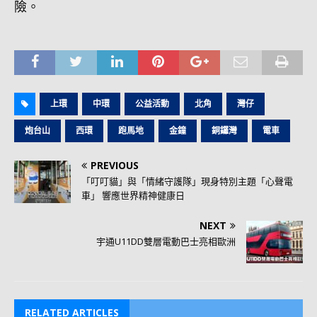
險。
上環
中環
公益活動
北角
灣仔
炮台山
西環
跑馬地
金鐘
銅鑼灣
電車
PREVIOUS
「叮叮貓」與「情緒守護隊」現身特別主題「心聲電
車」 響應世界精神健康日
NEXT
宇通U11DD雙層電動巴士亮相歐洲
RELATED ARTICLES