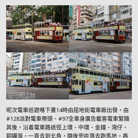
呢次電車巡遊喺下晝14時由屈地街電車廠出發，由
#128派對電車帶頭、#97全車身廣告載客電車緊隨
其後，沿着電車路途徑上環、中環、金鐘、灣仔、
銅鑼灣，一直去到北角，隨後兜咗落去跑馬地，再