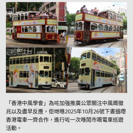
「香港中風學會」為咗加強推廣公眾關注中風嘅徵
兆以及盡早反應，佢哋喺2025年10月26號下晝搵嚟
香港電車一齊合作，進行咗一次喺鬧市嘅電車巡遊
活動。