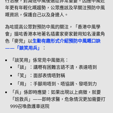
行治療，對減低中風後遺症非常重要。因應中風近
年更有年輕化嘅趨勢，公眾應該及早關注預防中風
嘅資訊，保護自己以及身邊人。
為咗提高公眾對預防中風的關注，「香港中風學
會」搵咗香港本地著名插畫家麥家碧用知名漫畫角
色「麥兜」以
生動有趣形式介紹預防中風嘅口訣
——「談笑用兵」
：
「談笑用」係常見中風徵兆：
「談」：講嘢有困難言語不清，表達唔到
「笑」：面部表情唔對稱
「用」：手腳用唔到、唔協調、發唔到力
「兵」係即時應變：如果出現以上病徵，就要
「班救兵」——即時求醫，危急情況更加需要打
999召喚救護車送院