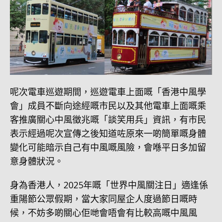
呢次電車巡遊期間，巡遊電車上面嘅「香港中風學
會」成員不斷向途經嘅市民以及其他電車上面嘅乘
客推廣關心中風徵兆嘅「談笑用兵」資訊，有市民
表示經過呢次宣傳之後知道咗原來一啲簡單嘅身體
變化可能暗示自己有中風嘅風險，會喺平日多加留
意身體狀況。
身為香港人，2025年嘅「世界中風關注日」適逢係
重陽節公眾假期，當大家同屋企人度過節日嘅時
候，不妨多啲關心佢哋會唔會有比較高嘅中風風