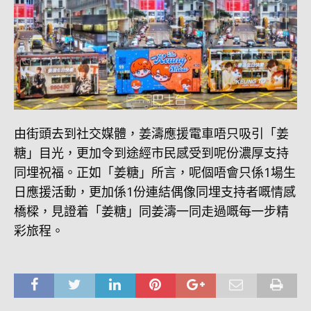
由街頭去到社交媒體，姜濤應援電車唔只吸引「姜
糖」目光，更加令到途經市民感受到呢份濃厚支持
同埋祝福。正如「姜糖」所言，呢個唔會只係1場生
日應援活動，更加係1份連結偶像同埋支持者嘅情感
橋樑，見證着「姜糖」同姜濤一同走過嘅每一步精
彩旅程。