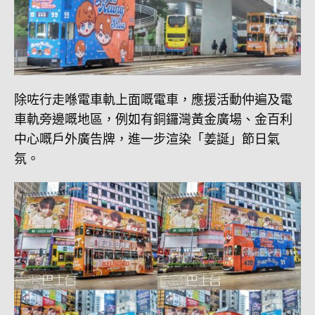
除咗行走喺電車軌上面嘅電車，應援活動仲遍及電
車軌旁邊嘅地區，例如有銅鑼灣黃金廣場、金百利
中心嘅戶外廣告牌，進一步渲染「姜誕」節日氣
氛。