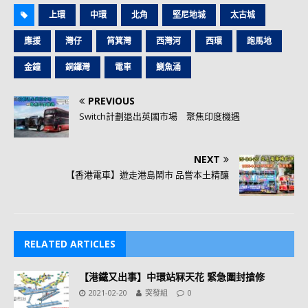
上環
中環
北角
堅尼地城
太古城
應援
灣仔
筲箕灣
西灣河
西環
跑馬地
金鐘
銅鑼灣
電車
鰂魚涌
PREVIOUS
Switch計劃退出英國市場 聚焦印度機遇
NEXT
【香港電車】遊走港島鬧市 品嘗本土精釀
RELATED ARTICLES
【港鐵又出事】中環站冧天花 緊急圍封搶修
2021-02-20
突發組
0