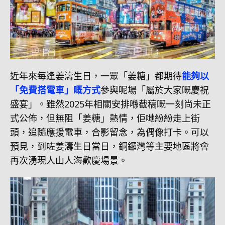
近年來每逢姜濤生日，一眾「姜糖」都期待
能夠以
「免費搭電車」嘅方式
參與呢場「屬於大家嘅慶祝
盛宴」。雖然2025年相關安排喺截稿嘅一刻尚未正
式公佈，但無阻「姜糖」熱情，佢哋紛紛走上街
頭，追隨應援電車，合影留念，為偶像打卡。可以
預見，到咗姜濤生日當日，銅鑼灣等主要地區將會
再次湧現人山人海歡慶場景。