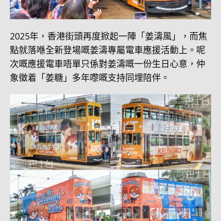
2025年，香港街頭再度掀起一陣「姜濤風」，而焦
點就落喺全新登場嘅姜濤專屬電車應援活動上。呢
次嘅應援電車唔單只係對姜濤嘅一份生日心意，仲
象徵着「姜糖」多年嚟嘅支持同埋陪伴。