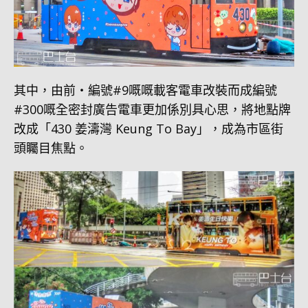
其中，由前・編號#9嘅嘅載客電車改裝而成編號
#300嘅全密封廣告電車更加係別具心思，將地點牌
改成「430 姜濤灣 Keung To Bay」，成為市區街
頭矚目焦點。