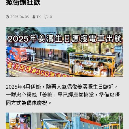
掀街頭狂歡
2025-04-05
TK
0
2025年4月伊始，隨著人氣偶像姜濤嘅生日臨近，
一群忠心粉絲「姜糖」早已經摩拳擦掌，準備以唔
同方式為偶像慶祝。