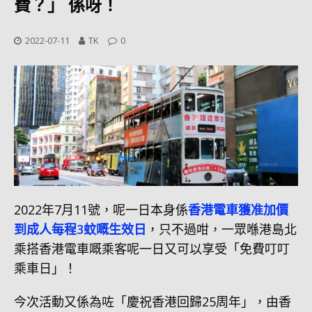
費？」 係呀！
2022-07-11
TK
0
2022年7月11號，呢一日本身係
香港電車獲准加價
到成人每程3蚊嘅生效日
，只不過咁，一眾喺港島北
乘搭香港電車嘅乘客呢一日又可以享受「免費叮叮
乘車日」！
今次活動又係為咗「慶祝香港回歸25周年」，由香