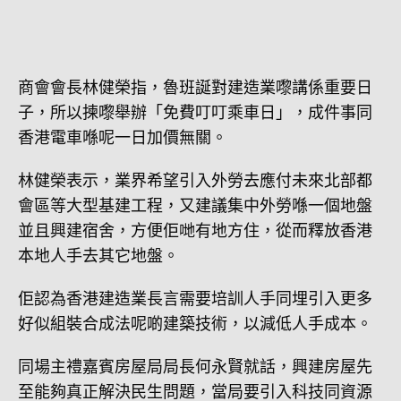
商會會長林健榮指，魯班誕對建造業嚟講係重要日
子，所以揀嚟舉辦「免費叮叮乘車日」，成件事同
香港電車喺呢一日加價無關。
林健榮表示，業界希望引入外勞去應付未來北部都
會區等大型基建工程，又建議集中外勞喺一個地盤
並且興建宿舍，方便佢哋有地方住，從而釋放香港
本地人手去其它地盤。
佢認為香港建造業長言需要培訓人手同埋引入更多
好似組裝合成法呢啲建築技術，以減低人手成本。
同場主禮嘉賓房屋局局長何永賢就話，興建房屋先
至能夠真正解決民生問題，當局要引入科技同資源