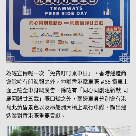
為咗宣傳呢一次「免費叮叮乘車日」，香港建造商
會除咗有印海報之外，仲喺香港電車嘅 #65 電車上
面上咗全車身嘅廣告，除咗有「同心同創建新猷 同
慶回歸廿五載」嘅口號之外，兩邊車身分別會有港
島北黃昏景色以及昂船洲大橋上嘅行車線，顯出建
造業對香港嘅重要貢獻。