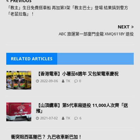
PREVIOUS
「教主」生日免費搭車船 再加第3架「教主巴士」登場 結果搞到警方
「老鼠拉龜」！
NEXT
ABC 旅運第一部廈門金龍 XMQ6118Y 退役
RELATED ARTICLES
【香港電車】小薯茄6週年 又包架電車慶祝
2022-09-06
TK
0
【山頂纜車】第5代車廂退役 11,000人次齊「送
殯」
2021-07-02
TK
6
衝突阻西區隧巴？ 九巴收車新巴加！