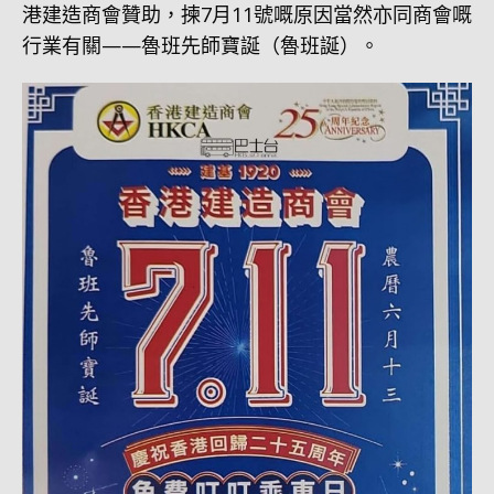
港建造商會贊助，揀7月11號嘅原因當然亦同商會嘅
行業有關——魯班先師寶誕（魯班誕）。