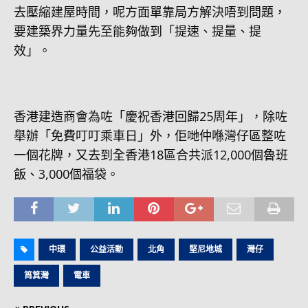
去壓縮建屋時間，呢方面單靠局方解決唔到問題，
要建築界力量先至能夠做到「提速、提量、提
效」。
香港建造商會為咗「慶祝香港回歸25周年」，除咗
舉辦「免費叮叮乘車日」外，佢哋仲喺灣仔區整咗
一個花牌，又去到全香港18區合共派12,000個魯班
飯、3,000個福袋。
中環
公益活動
北角
堅尼地城
灣仔
筲箕灣
電車