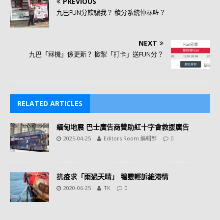
PREVIOUS
九巴FUN分欺騙我？ 積分系統仲冧咗？
NEXT
九巴「冧機」係更新？ 撳掣「打卡」送FUN分？
RELATED ARTICLES
緬甸地震 巴士廣告商贊助紅十字會救援廣告
2025-04-25
Editors Room 編輯部
0
抗疫求「雨過天晴」 鴨靈輕訴維港情
2020-06-25
TK
0