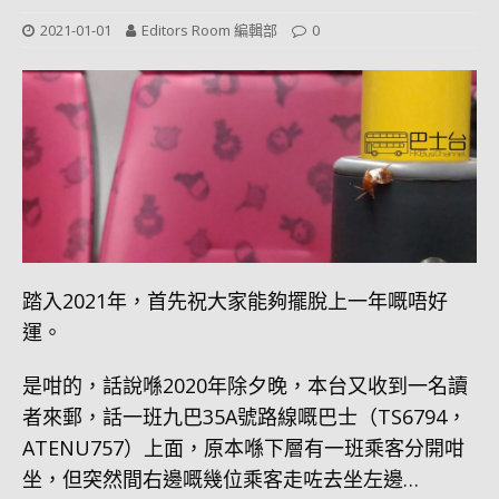
2021-01-01
Editors Room 編輯部
0
踏入2021年，首先祝大家能夠擺脫上一年嘅唔好
運。
是咁的，話說喺2020年除夕晚，本台又收到一名讀
者來郵，話一班九巴35A號路線嘅巴士（TS6794，
ATENU757）上面，原本喺下層有一班乘客分開咁
坐，但突然間右邊嘅幾位乘客走咗去坐左邊…