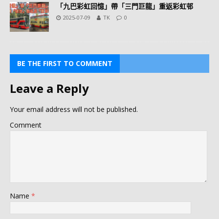
「九巴彩虹回憶」帶「三門巨龍」重返彩虹邨
2025-07-09
TK
0
BE THE FIRST TO COMMENT
Leave a Reply
Your email address will not be published.
Comment
Name
*