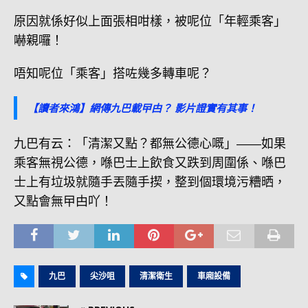
原因就係好似上面張相咁樣，被呢位「年輕乘客」
嚇親囉！
唔知呢位「乘客」搭咗幾多轉車呢？
【讀者來鴻】網傳九巴載曱甴？ 影片證實有其事！
九巴有云：「清潔又點？都無公德心嘅」――如果
乘客無視公德，喺巴士上飲食又跌到周圍係、喺巴
士上有垃圾就隨手丟隨手揳，整到個環境污糟晒，
又點會無曱甴吖！
九巴
尖沙咀
清潔衛生
車廂設備