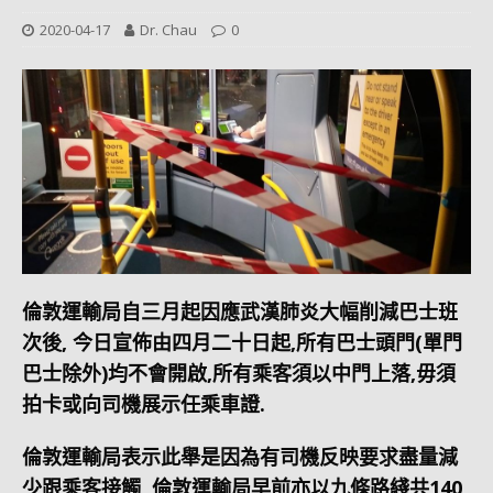
2020-04-17
Dr. Chau
0
倫敦運輸局自三月起因應武漢肺炎大幅削減巴士班
次後
, 今日宣佈由四月二十日起,所有巴士頭門(單門
巴士除外)均不會開啟,所有乘客須以中門上落,毋須
拍卡或向司機展示任乘車證.
倫敦運輸局表示此舉是因為有司機反映要求盡量減
少跟乘客接觸
, 倫敦運輸局早前亦以九條路綫共
1
40