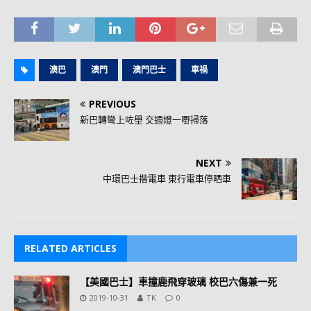
澳巴
澳門
澳門巴士
車禍
PREVIOUS
新巴轉彎上咗壆 交通燈一嘢掃落
NEXT
中環巴士揩電車 東行電車停晒車
RELATED ARTICLES
【美國巴士】車撞鹿飛穿玻璃 校巴六傷兼一死
2019-10-31
TK
0