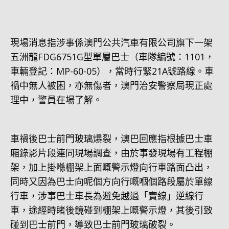
現場消息指涉事係澳門公共汽車有限公司旗下一架
五洲龍FDG6751G型單層巴士（車隊編號：1101，
車輛登記：MP-60-05），當時行緊21A號路線。車
禍中無人被困，亦無傷者，澳門治安警察局現正處
理中，警員在場了解。
車禍後巴士前門玻璃爆裂，澳巴回應指根據巴士車
廂錄影片段連同現場調查，由於事發現場有工程棚
架，加上掛喺棚架上面嘅警示燈向行車路面凸出，
同時又因為巴士向呢個方向行嘅嗰個路段屬於單線
行車，涉事巴士車長為避免越過「實線」逆線行
車，途經時睹後鏡碰到棚架上嘅警示燈，其後引致
碰到巴士前門，導致巴士前門玻璃破裂。