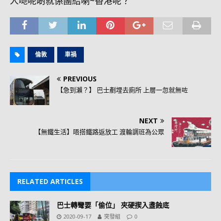
人哋呢啲就係團結喇~香港呢？
倫敦
車禍
PREVIOUS
【急到瀨？】 巴士剷埋去廁所 上層一忽就無咗
NEXT
【無鐵生活】唔搭鐵路返放工 渡輪調班為公眾
RELATED ARTICLES
巴士轉彎要「偷位」 夾硬揳入盞蝕底
2020-09-17
突發組
0