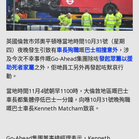
英國倫敦市郊奧平頓喺當地時間10月31號（星期
四）夜晚發生引致有
車長殉職
嘅
巴士相撞意外
，涉
及今次不幸事件嘅Go-Ahead集團除咗
發起眾籌以援
助死者家屬
之外，佢哋員工另外再發起咗默哀行
動。
當地時間11月4號朝早1100時，大倫敦地區嘅巴士
車長都集體停低巴士一分鐘，向喺10月31號晚殉職
嘅巴士車長Kenneth Matcham致哀。
Go-Ahead集團董事總經理表示，Kenneth