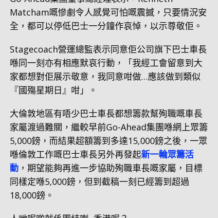
Matcham嘅慘劇令人感覺可怕嘅震撼，只要情況安
全，都可以停低巴士一分鐘作哀悼，以示尊敬佢。
Stagecoach營運總監表示同意佢公司旗下巴士車長
喺同一刻亦有相應默哀行動，「我經工會留意到大
家都想對佢展示敬意，我同意咁做…應該做到類似
『國殤星期日』咁」。
大倫敦地區有唔少巴士車長都想籌款幫殉職嘅車長
家屬渡過難關，繼較早前Go-Ahead集團喺網上眾籌
5,000鎊，而結果超額籌到多達15,000鎊之後，一眾
喺倫敦工作嘅巴士車長另外再發起
新一輪眾籌活
動
，期望能夠再進一步協助殉職車長嘅家屬，目標
同樣定喺5,000鎊，但到截稿一刻已經籌到超過
18,000鎊。