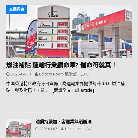
交通評論
燃油補貼 運輸行業續命草? 催命符就真！
2026-04-10
Editors Room 編輯部
0
中国香港特区政府噚日宣佈，為運輸業界提供每升 $3.0 燃油補
貼，與及對巴士、貨
….. [閱讀全文 Full article]
油價持續加，客運業無晒辦法
2026-04-07
Uncle Lim
0